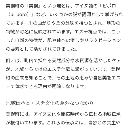
美幌町の「美幌」という地名は、アイヌ語の「ピポロ
地形とエステが織りなす町名の物語
（pi-poro）」など、いくつかの説が語源として挙げられ
美幌町の自然とエステの心地よい関係
ています。川の曲がりや丘の意味を持つとされ、地形の
エステから考える美幌町の水と癒やし
特徴が町名に反映されています。エステ視点では、こう
町出身の著名人から見る美幌の個性
した自然の特徴が、肌や体への癒しやリラクゼーション
美幌町出身著名人とエステ文化の変遷
の要素として活かされてきました。
著名人の活躍とエステに見る美幌町の魅力
例えば、町内で採れる天然成分や水資源を活かしたケア
エステと町出身者が伝える美幌の特色
が、地域ならではのエステ体験に繋がっています。美幌
美幌町の個性を形作るエステと人物像
町の由来を知ることで、その土地の恵みや自然美をエス
エステ分野で輝く美幌ゆかりの人々
テで体感できる理由が明確になります。
多角的に知る美幌町の魅力とエステ体験
地域伝承とエステ文化の意外なつながり
エステ体験で広がる美幌町の多彩な魅力
地域の魅力とエステを同時に体感する方法
美幌町には、アイヌ文化や開拓時代から伝わる地域伝承
が根付いています。これらの伝承には、自然との共生や
エステサービスから見える美幌の新発見