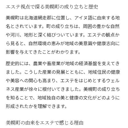
エステ視点で探る美幌町の成り立ちと歴史
美幌とエステを結ぶ伝統的な言葉の力
エステ体験で知る美幌町のアイヌ語由来
美幌町は北海道網走郡に位置し、アイヌ語に由来する地
名とされています。町の成り立ちは、周囲の豊かな自然
アイヌ語の美幌とエステの深い関係性
や河川、地形と深く結びついています。エステの観点か
エステとアイヌ語が彩る美幌町の個性
ら見ると、自然環境の恵みが地域の美意識や健康志向に
美幌町の産業構造が生む地域の魅力
影響を与えてきたことがわかります。
エステが支える美幌町の産業構造の今
歴史的には、農業や畜産業が地域の経済基盤を支えてき
美幌町の産業とエステが生む新たな価値
ました。こうした産業の発展とともに、地域住民の健康
エステが地域経済に与える影響を考察
や美容への関心も高まり、エステをはじめとするウェル
美幌町の基幹産業とエステの共通点とは
ネス産業が徐々に根付いてきました。美幌町の成り立ち
エステ産業が広げる美幌町の魅力度向上
を知ることで、地域独自の美と健康の文化がどのように
地形や河川と結びつく町名の背景紹介
形成されたかを理解できます。
エステ目線で読み解く美幌町の地形背景
美幌町の由来をエステで感じる理由
美幌町の河川がエステ文化に与えた影響