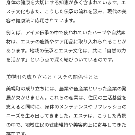
身体の健康を大切にする知恵が多く含まれています。エ
美幌町の地域性とエステ体験を深掘り
ステ文化もまた、こうした伝承の流れを汲み、現代の美
エステで感じる美幌町の暮らしと文化
容や健康法に応用されています。
例えば、アイヌ伝承の中で使われていたハーブや自然素
材は、エステの施術やケア用品に取り入れられることが
あります。地域の伝承とエステ文化は、共に「自然の力
を活かす」という点で深く結びついているのです。
美幌町の成り立ちとエステの関係性とは
美幌町の成り立ちには、農業や畜産業といった産業の発
展が欠かせません。これらの産業は、住民の生活基盤を
支えると同時に、身体のメンテナンスやリフレッシュの
ニーズを生み出してきました。エステは、こうした背景
の中で、地域住民の健康維持や美容向上に寄与してきた
存在です。