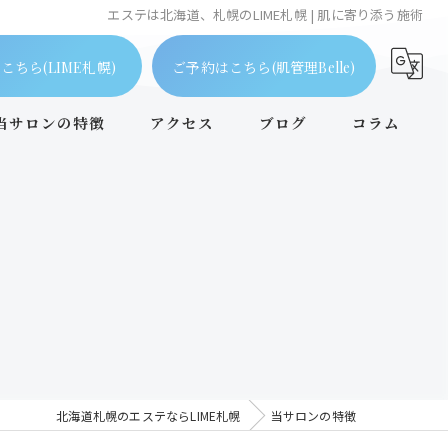
エステは北海道、札幌のLIME札幌 | 肌に寄り添う施術
こちら(LIME札幌)
ご予約はこちら(肌管理Belle)
当サロンの特徴
アクセス
ブログ
コラム
ピーリング
毛穴
フェイシャル
ニキビケア
個室
北海道札幌のエステならLIME札幌
当サロンの特徴