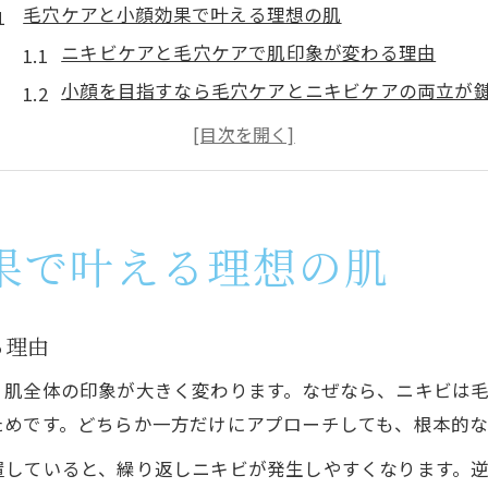
毛穴ケアと小顔効果で叶える理想の肌
ニキビケアと毛穴ケアで肌印象が変わる理由
小顔を目指すなら毛穴ケアとニキビケアの両立が
ニキビケアで目指すなめらか小顔美肌の基本
毛穴と小顔の悩みを解決するニキビケアの選び方
肌質改善へ導く小顔と毛穴の最新ニキビケア法
繰り返すニキビの悩みに寄り添うケア法
果で叶える理想の肌
繰り返すニキビに効果的な毛穴ケアの実践方法
小顔も叶えるニキビケアのアプローチと工夫
る理由
肌質を根本から見直すニキビケアと毛穴対策
、肌全体の印象が大きく変わります。なぜなら、ニキビは
毛穴トラブルを防ぐニキビケアのポイント
ためです。どちらか一方だけにアプローチしても、根本的
小顔効果も期待できる最新ニキビケア事情
置していると、繰り返しニキビが発生しやすくなります。
札幌市中央区で探す最新ニキビケア体験