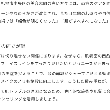
、札幌市中央区の美容志向の高い方々には、両方のケアを
ニキビケアと毛穴ケアが人気の美容施術とは
トーンやなめらかさが改善され、見た目年齢の若返りや自
小顔も目指せる札幌市中央区のニキビケア特徴
施術では「顔色が明るくなった」「肌がすべすべになった
毛穴や小顔に特化したニキビケア体験の魅力
実感できる毛穴と小顔のためのニキビケア選び
札幌で話題のニキビケアと毛穴対策のポイント
アの両立が鍵
毛穴の黒ずみや開きを改善に導く秘訣
アは切り離せない関係にあります。なぜなら、肌表面の凹
ニキビケアで毛穴の黒ずみをすっきりケアする方
、フェイスラインをすっきり見せたいというニーズが高まっ
開き毛穴対策に有効なニキビケアの実践ポイント
肌の炎症を抑えることで、顔の輪郭がシャープに見える効
小顔にもつながる毛穴ケアとニキビケアの関係性
、メイクのノリも格段に向上します。こうした積み重ねが、
毛穴の悩みを総合的に解決するニキビケア習慣
黒ずみ＆開き毛穴改善のための最新ニキビケア術
って肌トラブルの原因となるため、専門的な施術や肌質に
ウンセリングを活用しましょう。
小顔と美肌をめざすなら複合ケアがおすすめ
ニキビケアと毛穴対策を組み合わせた複合ケアと