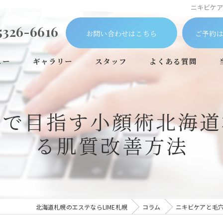
ニキビケ
5326-6616
お問い合わせはこちら
ご予約は
ュー
ギャラリー
スタッフ
よくある質問
アで目指す小顔術北海道
る肌質改善方法
北海道札幌のエステならLIME札幌
コラム
ニキビケアと毛