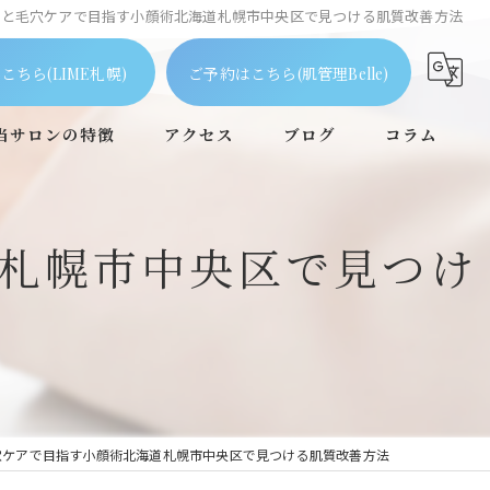
アと毛穴ケアで目指す小顔術北海道札幌市中央区で見つける肌質改善方法
こちら(LIME札幌)
ご予約はこちら(肌管理Belle)
当サロンの特徴
アクセス
ブログ
コラム
ピーリング
札幌市中央区で見つけ
毛穴
フェイシャル
ニキビケア
個室
穴ケアで目指す小顔術北海道札幌市中央区で見つける肌質改善方法