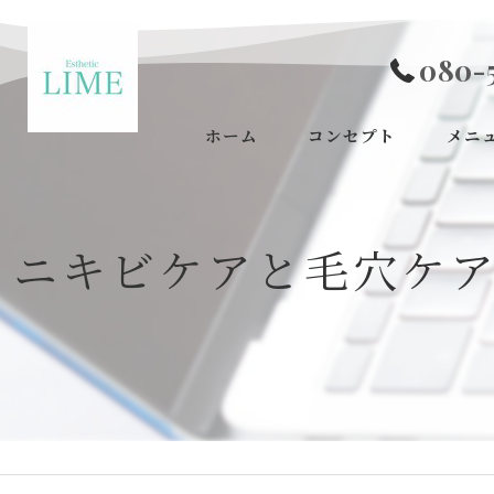
080-
ホーム
コンセプト
メニ
ニキビケアと毛穴ケ