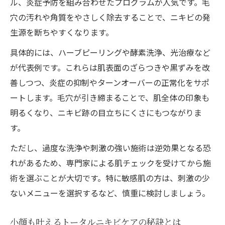
ル、炎症予防を組み合わせたプログラムが人気です。毛
毛穴とニキビケアの専門施術を選ぶ理由
穴の汚れや角質をやさしく除去することで、ニキビの発
悩み別に選ぶ最適なニキビケア対策法
生源を断ちやすくなります。
中央区で理想の小顔を実現する秘訣
具体的には、ハーブピーリングや酵素洗浄、光治療など
小顔とニキビケアを両立できる施術の特徴
が代表例です。これらは肌表面のざらつきや黒ずみを改
毛穴ケアを含む小顔メニューの選び方
善しつつ、炎症の抑制やターンオーバーの正常化をサポ
ートします。毛穴が引き締まることで、肌全体の印象も
実績が豊富な小顔施術とニキビケアの共通
明るくなり、ニキビ跡の目立ちにくさにもつながりま
点
す。
肌質改善も目指せる小顔ニキビケア体験談
中央区で叶える小顔と毛穴ケアのステップ
ただし、過度な洗浄や刺激の強い施術は逆効果となる恐
れがあるため、専門家による肌チェックを受けてから施
複数の悩みに対応可能な施術の選定術
術を選ぶことが大切です。特に敏感肌の方は、刺激の少
ニキビケアと毛穴小顔対策に強い施術を比
ないメニューを選択するなど、慎重に検討しましょう。
較
悩みをまとめて相談できるカウンセリング
小顔も叶えるトータルニキビケアの秘訣とは