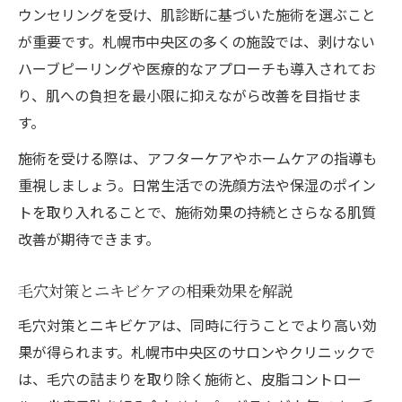
通いやすさ重視で探す札幌の複合ケア
ウンセリングを受け、肌診断に基づいた施術を選ぶこと
が重要です。札幌市中央区の多くの施設では、剥けない
通いやすいニキビケア施設の見極め方
ハーブピーリングや医療的なアプローチも導入されてお
駅近で叶う毛穴と小顔の複合ニキビケア体
り、肌への負担を最小限に抑えながら改善を目指せま
験
す。
土日診療が可能なニキビケアの選択肢とは
施術を受ける際は、アフターケアやホームケアの指導も
予約しやすい札幌の毛穴小顔ケアの特徴
重視しましょう。日常生活での洗顔方法や保湿のポイン
継続しやすいニキビケア施術のポイントを
トを取り入れることで、施術効果の持続とさらなる肌質
紹介
改善が期待できます。
ニキビと毛穴悩みを同時に改善する方法
ニキビケアと毛穴対策の効果的な組み合わ
毛穴対策とニキビケアの相乗効果を解説
せ
毛穴対策とニキビケアは、同時に行うことでより高い効
小顔施術も同時に受けられるケアの流れ
果が得られます。札幌市中央区のサロンやクリニックで
肌質改善に繋がるダブルケアのメリットと
は、毛穴の詰まりを取り除く施術と、皮脂コントロー
は