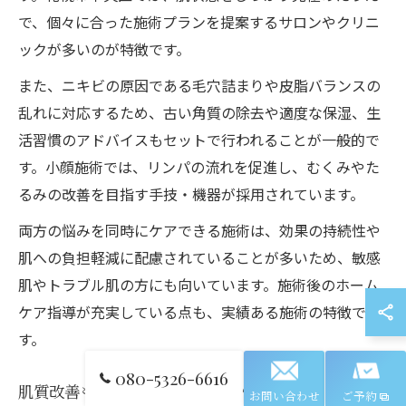
で、個々に合った施術プランを提案するサロンやクリニ
ックが多いのが特徴です。
また、ニキビの原因である毛穴詰まりや皮脂バランスの
乱れに対応するため、古い角質の除去や適度な保湿、生
活習慣のアドバイスもセットで行われることが一般的で
す。小顔施術では、リンパの流れを促進し、むくみやた
るみの改善を目指す手技・機器が採用されています。
両方の悩みを同時にケアできる施術は、効果の持続性や
肌への負担軽減に配慮されていることが多いため、敏感
肌やトラブル肌の方にも向いています。施術後のホーム
ケア指導が充実している点も、実績ある施術の特徴で
す。
080-5326-6616
肌質改善も目指せる小顔ニキビケア体験談
お問い合わせ
ご予約