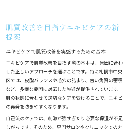
小顔も叶えるトータルニキビケアの秘訣と
は
肌トラブルの根本改善に役立つニキビケア
肌質改善を目指すニキビケアの新
知識
提案
自己流では難しい毛穴とニキビケアの違い
小顔と毛穴ケアも叶う中央区の選び方
ニキビケアで肌質改善を実感するための基本
ニキビケアと毛穴ケアが得意なサロンの特
ニキビケアで肌質改善を目指す際の基本は、原因に合わ
徴
せた正しいアプローチを選ぶことです。特に札幌市中央
小顔と毛穴を両立するための施術比較ポイ
区では、皮脂バランスや毛穴の詰まり、古い角質の蓄積
ント
など、多様な要因に対応した施術が提供されています。
中央区で選ぶべきニキビケアの基準とは
肌の状態に合わせて適切なケアを受けることで、ニキビ
毛穴・小顔対策を含むトータルケアの選び
の再発を防ぎやすくなります。
方
自己流のケアでは、刺激が強すぎたり必要な保湿が不足
実績重視で選ぶ小顔とニキビケアの施設
しがちです。そのため、専門サロンやクリニックでのカ