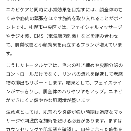
活用法
ニキビケアと同時に小顔効果を目指すには、顔全体のむ
複合施術で効率よく肌質改善を目指すコツ
くみや筋肉の緊張をほぐす施術を取り入れることがポイ
小顔とニキビケアの両立に必要な選定ポイ
ントです。札幌市中央区では、フェイシャルマッサージ
ント
やラジオ波、EMS（電気筋肉刺激）などを組み合わせ
毛穴やニキビケアの症例実績を見極める方
て、肌質改善と小顔効果を両立するプランが増えていま
法
す。
こうしたトータルケアは、毛穴の引き締めや皮脂分泌の
コントロールだけでなく、リンパの流れを促進して老廃
物の排出もサポートします。結果として、フェイスライ
ンがすっきりし、肌全体のハリやツヤもアップ。ニキビ
ができにくい健やかな肌環境が整います。
注意点としては、肌荒れや炎症が強い時期は過度なマッ
サージや刺激的な施術を避ける必要があります。まずは
カウンセリングで肌状態を確認し、自分に合った施術を