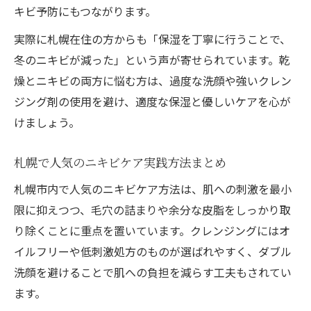
寒暖差が激しい時期のニキビケア実例
キビ予防にもつながります。
札幌の環境に合うニキビケアテクニック
実際に札幌在住の方からも「保湿を丁寧に行うことで、
地域特有の悩みに対応したニキビケア法
冬のニキビが減った」という声が寄せられています。乾
燥とニキビの両方に悩む方は、過度な洗顔や強いクレン
札幌で評価の高いニキビケアの選び方
ジング剤の使用を避け、適度な保湿と優しいケアを心が
正しいクレンジングが叶える透明感アップ術
けましょう。
ニキビケアと透明感を両立する洗顔術
クレンジング次第で変わる美肌の秘訣
札幌で人気のニキビケア実践方法まとめ
毛穴ケアも重視したニキビケア方法
札幌市内で人気のニキビケア方法は、肌への刺激を最小
透明感アップに役立つニキビケア習慣
限に抑えつつ、毛穴の詰まりや余分な皮脂をしっかり取
札幌女性におすすめのクレンジング活用法
り除くことに重点を置いています。クレンジングにはオ
ニキビに悩む人へ効果的な毎日のスキンケア
イルフリーや低刺激処方のものが選ばれやすく、ダブル
毎日続けやすいニキビケアスキンケア法
洗顔を避けることで肌への負担を減らす工夫もされてい
ます。
皮膚科監修のニキビケアポイントを解説