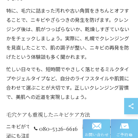
特に、毛穴に詰まった汚れや古い角質をきちんとオフす
ることで、ニキビやざらつきの発生を防げます。クレン
ジング後は、肌がつっぱらないか、乾燥しすぎていない
かをチェックしましょう。実際に、札幌でクレンジング
を見直したことで、肌の調子が整い、ニキビの再発を防
げたという体験談も多く聞かれます。
忙しい日々でも、短時間でやさしく落とせるミルクタイ
プやジェルタイプなど、自分のライフスタイルや肌質に
合わせて選ぶことが大切です。正しいクレンジング習慣
で、美肌への近道を実現しましょう。
毛穴ケアも重視したニキビケア方法
ニキビができやすい方は、毛穴の詰まりや皮脂の過剰分
080-5326-6616
泌にも注目したケアが不可欠です。札幌の気候では、乾
お問い合わせ
ご予約