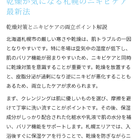
乾燥が気になる札幌のニキビケア
敏感肌向けのニキビケアクレンジング選び
最新法
クレンジングで差が出るニキビケア効果
乾燥対策とニキビケアの両立ポイント解説
初心者におすすめのニキビケア習慣
摩擦を抑えた優しいクレンジング方法
北海道札幌市の厳しい寒さや乾燥は、肌トラブルの一因
となりやすいです。特に冬場は空気中の湿度が低下し、
ニキビケアとクレンジングの関係を解説
肌のバリア機能が弱まりやすいため、ニキビケアと同時
肌悩みが多い女性必見の美肌ケア習慣
に乾燥対策を意識することが重要です。乾燥を放置する
毎日のニキビケア習慣で美肌を目指す方法
と、皮脂分泌が過剰になり逆にニキビが悪化することも
美肌を保つためのニキビケアポイント紹介
あるため、両立したケアが求められます。
忙しい女性でも続く美肌ケアのコツ
まず、クレンジングは肌に優しいものを選び、摩擦を避
ニキビケアと保湿のバランスを見直す
けて丁寧に洗い流すことがポイントです。その後、保湿
美肌作りに欠かせないニキビケア習慣
成分がしっかり配合された化粧水や乳液で肌の水分を補
札幌ならではの環境で実践するニキビケア
い、バリア機能をサポートします。札幌エリアでは、入
札幌の気候を考えたニキビケア対策の要点
浴後すぐに保湿ケアを行うことで、乾燥を防ぎながらニ