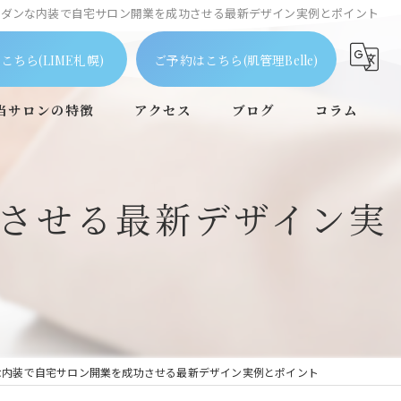
モダンな内装で自宅サロン開業を成功させる最新デザイン実例とポイント
こちら(LIME札幌)
ご予約はこちら(肌管理Belle)
当サロンの特徴
アクセス
ブログ
コラム
ピーリング
させる最新デザイン実
毛穴
フェイシャル
ニキビケア
個室
な内装で自宅サロン開業を成功させる最新デザイン実例とポイント