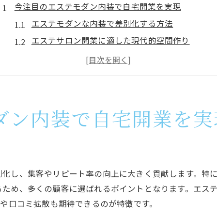
今注目のエステモダン内装で自宅開業を実現
エステモダンな内装で差別化する方法
エステサロン開業に適した現代的空間作り
自宅サロン内装で重視したいエステの魅力
エステサロン内装画像から学ぶ最新トレンド
エステモダンな個人サロン設計のポイント
おしゃれエステ空間作りの最新デザイン術
ダン内装で自宅開業を実
エステサロン内装で叶うおしゃれな空間づくり
エステモダン流・白とグレーの活用テクニック
ナチュラルなエステ内装が与える印象アップ法
別化し、集客やリピート率の向上に大きく貢献します。特
おしゃれエステサロン内装デザインの秘訣
るため、多くの顧客に選ばれるポイントとなります。エス
エステ空間の画像を活用したデザインアイデア
えや口コミ拡散も期待できるのが特徴です。
自宅エステを成功に導く仕切りと配色の工夫