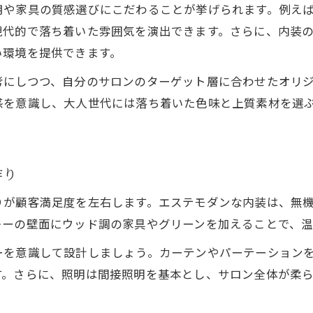
用や家具の質感選びにこだわることが挙げられます。例え
エステサロン内装で仕切りを活かす工夫
現代的で落ち着いた雰囲気を演出できます。さらに、内装
エステモダンな配色で統一感ある空間に
い環境を提供できます。
エステ空間の仕切りデザイン実例と注意点
考にしつつ、自分のサロンのターゲット層に合わせたオリ
グレー配色で落ち着くエステ空間を演出
感を意識し、大人世代には落ち着いた色味と上質素材を選
ナチュラル仕切りが導く快適エステ体験
モダンなグレーインテリアの取り入れ方
エステモダンで人気のグレー内装の魅力
作り
エステサロン内装に最適なグレーコーデ例
りが顧客満足度を左右します。エステモダンな内装は、無
おしゃれエステ空間にグレーを取り入れる方法
レーの壁面にウッド調の家具やグリーンを加えることで、
グレー×白で作る洗練されたエステ空間術
ーを意識して設計しましょう。カーテンやパーテーション
グレーインテリアが与えるエステの高級感
す。さらに、照明は間接照明を基本とし、サロン全体が柔
初回荒らし回避に役立つサロン設計とは
エステ初回荒らし対策と内装の工夫ポイント