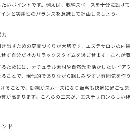
したいポイントです。例えば、収納スペースを十分に設け
エステサロン設計で信頼関係を築く方法
ザインと実用性のバランスを意識して計画しましょう。
初回荒らしを防ぐエステモダン空間の秘訣
カウンセリング重視のエステサロン内装術
魅力
安心感を与えるエステ空間設計の実践例
引き出すための空間づくりが大切です。エステサロンの内
長く続くエステサロンのための内装ポイント
にせず自分だけのリラックスタイムを過ごせます。これが
エステサロンが長く続く内装デザインの要点
するためには、ナチュラル素材や自然光を活かしたレイア
エステ空間で顧客満足度を高める工夫
せることで、現代的でありながら親しみやすい雰囲気を作
自宅エステサロンの継続経営に必要な内装
分けることで、動線がスムーズになり顧客も快適に過ごせま
モダンな内装がエステサロン成功の鍵になる理由
の質が高まります。これらの工夫が、エステサロンらしい
顧客に愛されるエステ空間の作り方
レンド