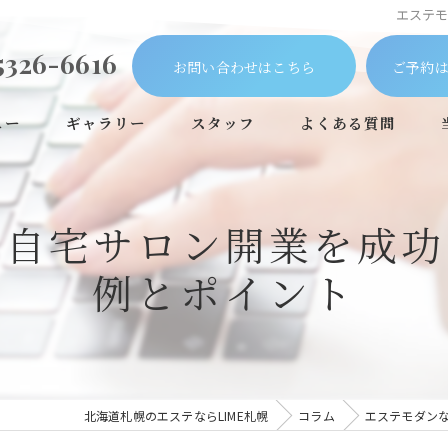
エステ
5326-6616
お問い合わせはこちら
ご予約は
ュー
ギャラリー
スタッフ
よくある質問
で自宅サロン開業を成功
例とポイント
北海道札幌のエステならLIME札幌
コラム
エステモダン