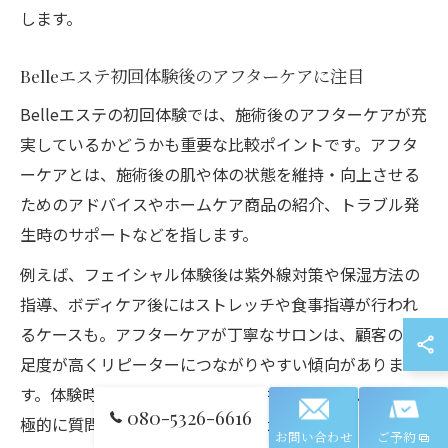
します。
Belleエステ初回体験後のアフターケアに注目
Belleエステの初回体験では、施術後のアフターケアが充
実しているかどうかも重要な比較ポイントです。アフタ
ーケアとは、施術後の肌や体の状態を維持・向上させる
ためのアドバイスやホームケア商品の紹介、トラブル発
生時のサポートなどを指します。
例えば、フェイシャル体験後は紫外線対策や保湿方法の
指導、ボディケア後にはストレッチや食事指導が行われ
るケースも。アフターケアが丁寧なサロンは、顧客の満
足度が高くリピーターにつながりやすい傾向がありま
す。体験時には、今後のケア方法や注意点についても積
080-5326-6616
極的に質問し、自分に合うサロンか見極めましょう。
お問い合わせ
ご予約