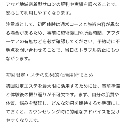
アなど地域密着型サロンの評判や実績を調べることで、
ベールボディケア体験で費用対効果を比較
安心して利用しやすくなります。
初回体験で見極めるエステ利用の新常識
注意点として、初回体験は通常コースと施術内容が異な
エステ初回体験で分かる施術の本当の効果
る場合があるため、事前に施術範囲や所要時間、アフタ
昭島エステで新常識となる選び方を伝授
ーケアの有無などを必ず確認してください。予約時に不
Belleエステ初回体験後のアフターケアに注
明点を問い合わせることで、当日のトラブル防止にもつ
目
ながります。
エステ体験時の勧誘を上手に回避する方法
初回限定エステの効果的な活用術まとめ
ベールボディケアで得られる最新美容情報
お得に始めるエステ体験で違いを感じる理由
初回限定エステを最大限に活用するためには、事前準備
と体験後の振り返りが不可欠です。まず、自分の肌質や
エステ体験で感じるお得感の理由を徹底解
体質、悩みを整理し、どんな効果を期待するか明確にし
説
ておくと、カウンセリング時に的確なアドバイスを受け
昭島エステの料金体系と特典を知って活用
やすくなります。
Belleエステ体験で他と差がつくポイント