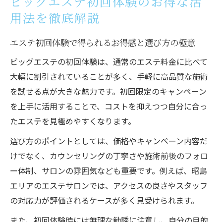
ビッグエステ初回体験のお得な活
Belleエステ体験で満足度を高める秘訣とは
用法を徹底解説
エステ体験選びで失敗しないコツを徹底解
説
エステ初回体験で得られるお得感と選び方の極意
エステの効果を引き出す初回限定の秘訣とは
ビッグエステの初回体験は、通常のエステ料金に比べて
エステ初回限定で実感できる効果の見極め
大幅に割引されていることが多く、手軽に高品質な施術
方
を試せる点が大きな魅力です。初回限定のキャンペーン
昭島エステで得られる即効性と長期効果の
を上手に活用することで、コストを抑えつつ自分に合っ
違い
たエステを見極めやすくなります。
エステの施術内容を比較し自分に合う選び
選び方のポイントとしては、価格やキャンペーン内容だ
方
けでなく、カウンセリングの丁寧さや施術前後のフォロ
Belleエステ体験で失敗しないコツを紹介
ー体制、サロンの雰囲気なども重要です。例えば、昭島
リフライズ昭島などの施術ポイント解説
エリアのエステサロンでは、アクセスの良さやスタッフ
満足度を高めるエステ体験選びのコツを紹介
の対応力が評価されるケースが多く見受けられます。
エステ体験で満足度が上がる選び方を伝授
また、初回体験時には無理な勧誘に注意し、自分の目的