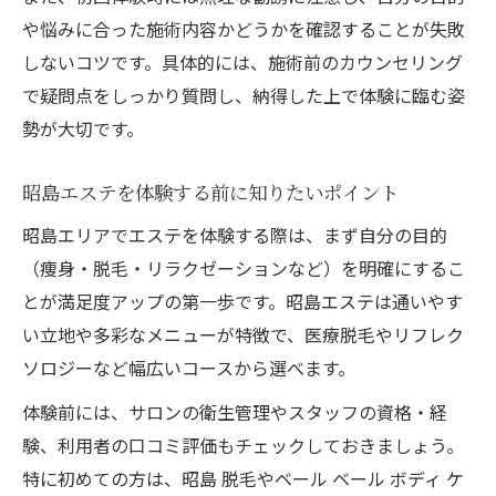
ベールボディケアの施術を受ける前のポイ
や悩みに合った施術内容かどうかを確認することが失敗
ント
しないコツです。具体的には、施術前のカウンセリング
昭島エステで人気の体験メニュー比較
で疑問点をしっかり質問し、納得した上で体験に臨む姿
勢が大切です。
Belleエステ体験をリピートしたくなる理由
エステ初回限定の上手な活用術と失敗例
昭島エステを体験する前に知りたいポイント
リーズナブルにエステ効果を実感したい方必見
昭島エリアでエステを体験する際は、まず自分の目的
の方法
（痩身・脱毛・リラクゼーションなど）を明確にするこ
エステ初回体験でリーズナブルに効果を実
とが満足度アップの第一歩です。昭島エステは通いやす
感
い立地や多彩なメニューが特徴で、医療脱毛やリフレク
昭島エステの割引活用でお得に美肌を目指
ソロジーなど幅広いコースから選べます。
す
体験前には、サロンの衛生管理やスタッフの資格・経
Belleエステのクーポン情報を上手に使うコ
験、利用者の口コミ評価もチェックしておきましょう。
ツ
特に初めての方は、昭島 脱毛やベール ベール ボディ ケ
医療脱毛とエステ脱毛の違いを知って選択