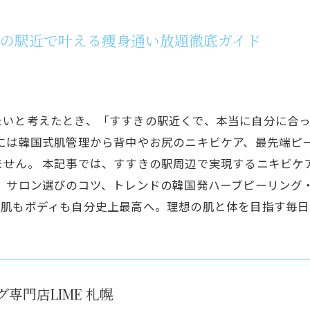
きの駅近で叶える痩身通い放題徹底ガイド
たいと考えたとき、「すすきの駅近くで、本当に自分に合
には韓国式肌管理から背中やお尻のニキビケア、最先端ピ
ません。 本記事では、すすきの駅周辺で実現するニキビケ
徴、サロン選びのコツ、トレンドの韓国発ハーブピーリング
美肌もボディも自分史上最高へ。理想の肌と体を目指す毎日
専門店LIME 札幌