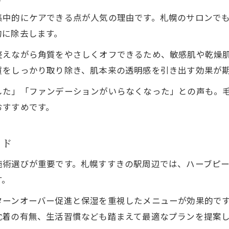
痩身通い放題で理想のボディラインを目指す
集中的にケアできる点が人気の理由です。札幌のサロンで
札幌の痩身プランとニキビケア併用術解説
的に除去します。
口コミで高評価の痩身サロン活用ポイント
整えながら角質をやさしくオフできるため、敏感肌や乾燥
痩身エステで美肌と体型を同時に整える方法
質をしっかり取り除き、肌本来の透明感を引き出す効果が
背中ハーブピーリングが叶える透明感の秘密
した」「ファンデーションがいらなくなった」との声も。
背中のニキビケアに特化したハーブピーリング
おすすめです。
札幌で注目の背中ハーブピーリング体験解説
黒ずみケアもできる背中ピーリングの特徴
イド
通い放題で背中も理想肌へ導く仕組み
術選びが重要です。札幌すすきの駅周辺では、ハーブピー
韓国式ピーリングで透明感アップを実感
す。
ターンオーバー促進と保湿を重視したメニューが効果的で
沈着の有無、生活習慣なども踏まえて最適なプランを提案