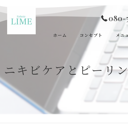
080-
ホーム
コンセプト
メニ
ニキビケアとピーリ