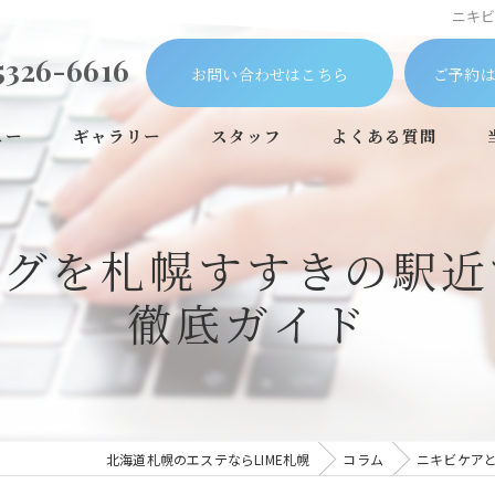
ニキ
5326-6616
お問い合わせはこちら
ご予約は
ュー
ギャラリー
スタッフ
よくある質問
ングを札幌すすきの駅近
徹底ガイド
北海道札幌のエステならLIME札幌
コラム
ニキビケア