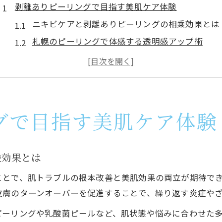
剥離ありピーリングで目指す美肌ケア体験
ニキビケアと剥離ありピーリングの相乗効果とは
札幌のピーリングで体感する透明感アップ術
韓国発ピーリングで毛穴ケアも叶う理由
ニキビ改善に効果的な施術の選び方ガイド
背中やお尻ニキビにも対応した美肌メニュー
韓国式肌管理の魅力とニキビケア徹底解説
グで目指す美肌ケア体験
韓国式肌管理で叶えるニキビケアの最前線
水光肌を目指す美肌施術の選び方ポイント
乗効果とは
札幌で話題の韓国ピーリング徹底比較
ことで、肌トラブルの根本改善と美肌効果の両立が期待で
Belle札幌の韓国肌管理が人気の理由
皮膚のターンオーバーを促進することで、繰り返す炎症や
ニキビケアと美白を同時に狙うケア術解説
ピーリングや乳酸菌ピールなど、肌状態や悩みに合わせた
ニキビケア専門のサロン選びで差がつく理由