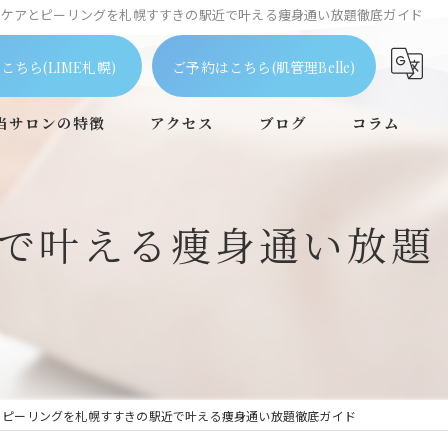
ビケアとピーリングを札幌すすきの駅近で叶える痩身通い放題徹底ガイド
こちら(LIME札幌)
ご予約はこちら(肌管理Belle)
当サロンの特徴
アクセス
ブログ
コラム
ピーリング
で叶える痩身通い放題
毛穴
フェイシャル
ニキビケア
個室
とピーリングを札幌すすきの駅近で叶える痩身通い放題徹底ガイド