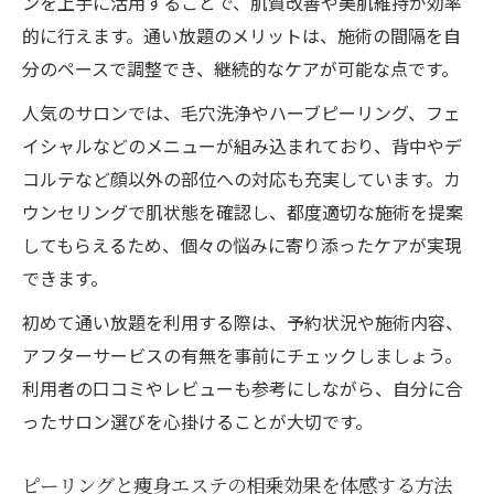
ンを上手に活用することで、肌質改善や美肌維持が効率
併用効果
的に行えます。通い放題のメリットは、施術の間隔を自
通い放題プランで美肌とボディラインを手
分のペースで調整でき、継続的なケアが可能な点です。
に入れる方法
人気のサロンでは、毛穴洗浄やハーブピーリング、フェ
ニキビケア重視の痩身施術で効率的に変化
イシャルなどのメニューが組み込まれており、背中やデ
を実感
コルテなど顔以外の部位への対応も充実しています。カ
ピーリングと痩身の相乗効果を高める通い
ウンセリングで肌状態を確認し、都度適切な施術を提案
方
してもらえるため、個々の悩みに寄り添ったケアが実現
韓国肌管理も話題のピーリングで透明美肌へ
できます。
韓国肌管理で注目のピーリングとニキビケ
初めて通い放題を利用する際は、予約状況や施術内容、
アの実力
アフターサービスの有無を事前にチェックしましょう。
札幌で人気の韓国式ピーリング体験の流れ
利用者の口コミやレビューも参考にしながら、自分に合
と効果
ったサロン選びを心掛けることが大切です。
ニキビケアに効く水光ピーリングのメリッ
トと選び方
ピーリングと痩身エステの相乗効果を体感する方法