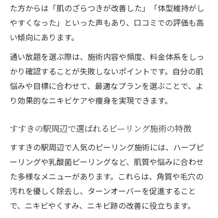
実に迫る
た方からは「肌のざらつきが改善した」「体型維持がし
ピーリング施術後のホームケアが美肌維持
やすくなった」といった声もあり、口コミでの評価も高
の鍵
い傾向にあります。
本気で肌質改善を望むなら通い放題も選択肢
通い放題を選ぶ際は、施術内容や頻度、料金体系をしっ
ニキビケアで通い放題を選ぶ理由とメリッ
かり確認することが失敗しないポイントです。自分の肌
トを解説
悩みや目標に合わせて、最適なプランを選ぶことで、よ
ピーリングと痩身の定期ケアで美肌をキー
り効果的なニキビケアや痩身を実現できます。
プする方法
すすきの駅周辺で選ばれるピーリング施術の特徴
札幌市の通い放題プランで肌質改善を実感
するコツ
すすきの駅周辺で人気のピーリング施術には、ハーブピ
ニキビケア目的の通い放題活用術と注意点
ーリングや乳酸菌ピーリングなど、肌質や悩みに合わせ
た多様なメニューがあります。これらは、角質や毛穴の
ピーリング通い放題の選び方と効果的な利
汚れを優しく除去し、ターンオーバーを促進すること
用法
で、ニキビやくすみ、ニキビ跡の改善に役立ちます。
口コミで話題のニキビケア最新事情を紹介