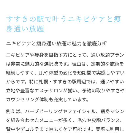
北海道札幌市で人気のニキビケア通い放題
活用術
すすきの駅で叶うニキビケアと痩
ピーリングと痩身エステの相乗効果を体感
身通い放題
する方法
ニキビケア重視の痩身プラン選びで失敗し
ニキビケアと痩身通い放題の魅力を徹底分析
ないコツ
ニキビケアや痩身を目指す方にとって、通い放題プラン
ピーリング体験を通じて美肌へ近づく秘訣
は非常に魅力的な選択肢です。理由は、定期的な施術を
ニキビケアに最適なピーリング体験の流れ
継続しやすく、肌や体型の変化を短期間で実感しやすい
とポイント
からです。特に札幌・すすきの駅周辺では、通いやすい
ピーリングで肌質改善を実感するための正
立地や豊富なエステサロンが揃い、予約の取りやすさや
しい通い方
カウンセリング体制も充実しています。
札幌のピーリングでニキビケアと痩身を両
例えば、ハーブピーリングやフェイシャル、痩身マシン
立する秘訣
を組み合わせたメニューが多く、毛穴や皮脂バランス、
通い放題で得られる美肌とスリム効果の真
背中やデコルテまで幅広くケア可能です。実際に利用し