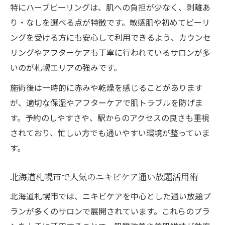
ニキビケア体験者の口コミに見るピーリン
特にハーブピーリングは、肌への負担が少なく、剥離あ
グ施術の効果
り・なしを選べる点が特徴です。敏感肌や初めてピーリ
ングを受ける方にも安心して利用できるよう、カウンセ
札幌で話題の最新ニキビケアトレンドを徹
リングやアフターケアも丁寧に行われているサロンが多
底解説
いのが札幌エリアの強みです。
通い放題サロンの口コミが支持される理由
とは
施術後は一時的に赤みや乾燥を感じることがあります
が、適切な保湿やアフターケアで肌トラブルを防げま
韓国肌管理や水光ピーリングのリアルな体
す。予約のしやすさや、駅からのアクセスの良さも重視
験談
されており、忙しい方でも通いやすい環境が整っていま
札幌市のニキビケアサロン選びで重視すべ
す。
き点
痩身とニキビケアを両立できる施術の特徴
北海道札幌市で人気のニキビケア通い放題活用術
ニキビケアと痩身を同時に叶えるピーリン
北海道札幌市では、ニキビケアを中心とした通い放題プ
グ施術法
ランが多くのサロンで展開されています。これらのプラ
札幌市で注目の痩身エステとピーリングの