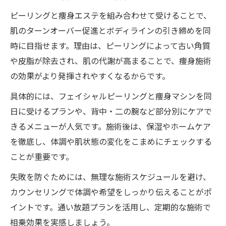
通い放題で叶う韓国肌管理の透明感アップ
ピーリングと痩身エステを組み合わせて受けることで、
術
肌のターンオーバー促進とボディラインの引き締めを同
話題のララピールとハーブピーリングの違
時に目指せます。理由は、ピーリングによって古い角質
い
や皮脂が除去され、肌の代謝が高まることで、痩身施術
の効果がより発揮されやすくなるからです。
具体的には、フェイシャルピーリングと痩身マシンを同
日に受けるプランや、背中・二の腕など部分別にケアで
きるメニューが人気です。施術後は、保湿やホームケア
を徹底し、体調や肌状態の変化をこまめにチェックする
ことが重要です。
失敗を防ぐためには、無理な施術スケジュールを避け、
カウンセリングで体調や希望をしっかり伝えることがポ
イントです。通い放題プランを活用し、定期的な施術で
相乗効果を実感しましょう。