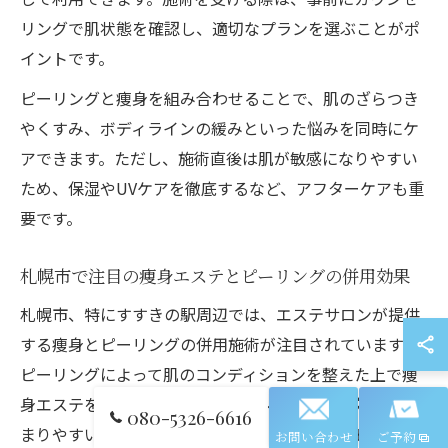
リングで肌状態を確認し、適切なプランを選ぶことがポ
イントです。
ピーリングと痩身を組み合わせることで、肌のざらつき
やくすみ、ボディラインの緩みといった悩みを同時にケ
アできます。ただし、施術直後は肌が敏感になりやすい
ため、保湿やUVケアを徹底するなど、アフターケアも重
要です。
札幌市で注目の痩身エステとピーリングの併用効果
札幌市、特にすすきの駅周辺では、エステサロンが提供
する痩身とピーリングの併用施術が注目されています。
ピーリングによって肌のコンディションを整えた上で痩
身エステを受けると、ボディラインの引き締め効果が高
080-5326-6616
まりやすいのが特徴です。実際に、口コミやレビューで
お問い合わせ
ご予約