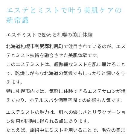
リラクゼーション体験に導く先進エステ術
エステとミストで叶う美肌ケアの
エステで叶える札幌の極上リラクゼーショ
新常識
ン
ミスト技術がもたらす癒しのエステ時間
エステミストで始める札幌の美肌体験
エステサロンで味わう贅沢なリラックス効
北海道札幌市利尻郡利尻町で注目されているのが、エス
果
テとミスト技術を融合させた美肌体験です。
フェイシャルエステ体験で心身を整える方
このエステミストは、超微細なミストを肌に届けること
法
で、乾燥しがちな北海道の気候でもしっかりと潤いを与
えます。
ミストエステのリラックス効果を徹底解説
特に札幌市内では、気軽に体験できるエステサロンが増
ウルトラファインミスト技術の魅力を解説
えており、ホテルスパや個室空間での施術も人気です。
エステでも注目のウルトラファインミスト
エステミストの魅力は、肌への優しさとリラクゼーショ
とは
ン効果が同時に得られる点にあります。
札幌で体験できる最新ミスト技術の特徴
たとえば、施術中にミストを用いることで、毛穴の奥ま
ミストとエステの組み合わせが叶える効果