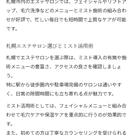
札幌市内のエステサロンでは、フェイシャルやリフトア
フェイシャルエステと機器の相乗効果解説
ップ、毛穴洗浄などのメニューとミスト施術の組み合わ
自宅で楽しむエステ級ミスト体験の秘訣
せが好評で、忙しい毎日でも短時間で上質なケアが可能
札幌で注目のエステ施術がもたらす効果
です。
札幌のエステ施術が肌にもたらすメリット
札幌エステサロン選びとミスト活用術
エステとミストの組み合わせで得る満足感
フェイシャルエステが人気の理由を解説
札幌でエステサロンを選ぶ際は、ミスト導入の有無や施
術メニューの豊富さ、アクセスの良さを確認しましょ
エステ体験で実感する美肌変化とは
う。
ミスト施術で感じる肌質の違いを紹介
特に駅から徒歩圏内や駐車場完備のサロンは通いやす
く、日常の隙間時間にも立ち寄れる点が魅力です。
ミスト活用術としては、フェイシャルメニューと組み合
わせて毛穴ケアや保湿ケアを重点的に行うのが効果的で
す。
また、初めての方は丁寧なカウンセリングを受けられる