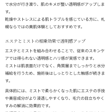
で水分が行き渡り、肌のキメが整い透明感がアップしま
ウルトラファインミストの仕組みと美肌力
す。
エステ施術で実感できるミストの潤い体験
乾燥やストレスによる肌トラブルを感じている方に、札
肌悩み解消を目指すミスト活用法とは
幌ならではの美肌体験としておすすめです。
エステで解決できる肌悩みとミストの役割
エステとミストの相乗効果で透明感アップ
ミストを活かした札幌のエステケア術
毛穴や乾燥対策に有効なミストエステ法
エステとミストを組み合わせることで、従来のスキンケ
アでは得られない透明感とハリ感が実感できます。
フェイシャルエステにミストをプラスする
ミストは肌表面だけでなく、角質層までしっかりと水分
理由
補給を行うため、施術後はしっとりとした触感が続きま
エステミストで健やかな素肌を目指すコツ
す。
最新美容機器で日常を贅沢時間へ変える
具体的には、ミストで柔らかくなった肌にエステの手技
エステの最新機器で叶う美肌ケア体験
や美容成分がより浸透しやすくなり、毛穴の目立ちやく
ミスト搭載美容機器のエステ効果に注目
すみの解消に効果的です。
札幌のエステで使われる美容機器の魅力