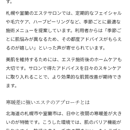
す。
エステで心身を癒すリラクゼーション体験
札幌や室蘭のエステサロンでは、定期的なフェイシャル
札幌室蘭で評判のリラクゼーション施術紹
や毛穴ケア、ハーブピーリングなど、季節ごとに最適な
介
施術メニューを提案しています。利用者からは「季節ご
仕事帰りでも通いやすいエステの工夫
とに肌悩みが異なるため、その都度アドバイスがもらえ
完全個室で満喫するリラクゼーションの魅
るのが嬉しい」といった声が寄せられています。
力
美肌を維持するためには、エステ施術後のホームケアも
リラックスできるエステサロンの選び方
大切です。サロンで得たアドバイスを日々のスキンケア
に取り入れることで、より効果的な肌質改善が期待でき
ます。
寒暖差に強いエステのアプローチとは
北海道の札幌市や室蘭市は、日中と夜間の寒暖差が大き
いのが特徴です。こうした環境では、肌のバリア機能が