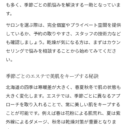
プ
も多く、季節ごとの肌悩みを解決する一助となっていま
癒やしと美肌を両立するエステ施術内容
す。
エステでリラクゼーションを深めるコツ
サロンを選ぶ際は、完全個室やプライベート空間を提供
施術後の肌変化を実感するポイントとは
しているか、予約の取りやすさ、スタッフの技術力など
も確認しましょう。乾燥が気になる方は、まずはカウン
エステ通いで自信を持てる肌へと導く方法
セリングで悩みを相談することから始めてみてくださ
初めての方も安心できるカウンセリング重視
い。
初回エステで大切なカウンセリング体験
肌質に合わせたエステ提案の安心ポイント
季節ごとのエステで美肌をキープする秘訣
不安を解消する丁寧なカウンセリングの流
北海道の四季は寒暖差が大きく、春夏秋冬で肌の状態も
れ
大きく変化します。エステでは、季節ごとに異なるアプ
エステ施術前のヒアリングで満足感アップ
ローチを取り入れることで、常に美しい肌をキープする
初めてのエステでも安心できるサポート体
ことが可能です。例えば春は花粉による肌荒れ、夏は紫
制
外線によるダメージ、秋冬は乾燥対策が重要となりま
リラクゼーションを満喫する札幌室蘭の方法