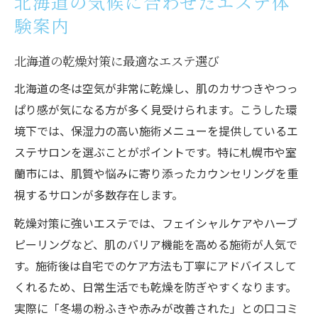
北海道の気候に合わせたエステ体
室蘭エステで叶える毛穴ケアと肌質改善
験案内
肌悩みに寄り添う室蘭のエステ施術特徴
北海道の乾燥対策に最適なエステ選び
リラクゼーション重視の室蘭エステ体験
口コミで評判の肌質改善エステとは何か
北海道の冬は空気が非常に乾燥し、肌のカサつきやつっ
ぱり感が気になる方が多く見受けられます。こうした環
ハーブピーリングなど最新エステ技術紹介
境下では、保湿力の高い施術メニューを提供しているエ
乾燥や毛穴悩みに強い札幌エステケア解説
ステサロンを選ぶことがポイントです。特に札幌市や室
札幌で人気の乾燥肌エステアプローチ法
蘭市には、肌質や悩みに寄り添ったカウンセリングを重
毛穴ケアが得意な札幌エステの特長まとめ
視するサロンが多数存在します。
エステで実感する札幌の肌質改善効果
乾燥対策に強いエステでは、フェイシャルケアやハーブ
口コミ高評価の札幌エステケアおすすめ
ピーリングなど、肌のバリア機能を高める施術が人気で
肌悩みに応じたエステ施術の選び方
す。施術後は自宅でのケア方法も丁寧にアドバイスして
エステで叶えるツヤ肌と癒やし時間の秘訣
くれるため、日常生活でも乾燥を防ぎやすくなります。
エステでツヤ肌を目指すための基本ステッ
実際に「冬場の粉ふきや赤みが改善された」との口コミ