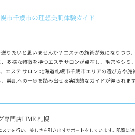
札幌市千歳市の理想美肌体験ガイド
を送りたいと思いませんか？エステの施術が気になりつつ
は、多様な特徴を持つエステサロンが点在し、毛穴やシミ
、エステ サロン 北海道札幌市千歳市エリアの選び方や
し、美肌への一歩を踏み出せる実践的なガイドが得られま
専門店LIME 札幌
エステを行い、美しさを引き出すサポートをしています。肌質に適