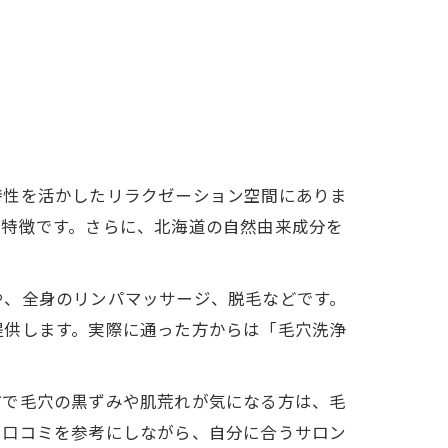
特性を活かしたリラクゼーション空間にありま
が特徴です。さらに、北海道の自然由来成分を
や、全身のリンパマッサージ、脱毛などです。
提供します。実際に通った方からは「毛穴洗浄
市で毛穴の黒ずみや肌荒れが気になる方は、毛
や口コミを参考にしながら、自分に合うサロン