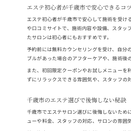
エステ初心者が千歳市で安心できるコ
エステ初心者が千歳市で安心して施術を受け
や口コミサイトで、施術内容や設備、スタッ
たサロンは初心者にもおすすめです。
予約前には無料カウンセリングを受け、自分
ブルがあった場合のアフターケアや、施術後
また、初回限定クーポンやお試しメニューを
ずにリラックスできる雰囲気や、スタッフの
千歳市のエステ選びで後悔しない秘訣
千歳市でエステサロン選びに後悔しないため
ューや料金、スタッフの対応、サロンの雰囲