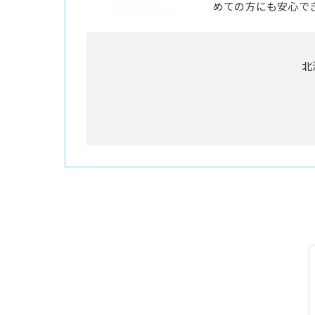
めての方にも安心で
北