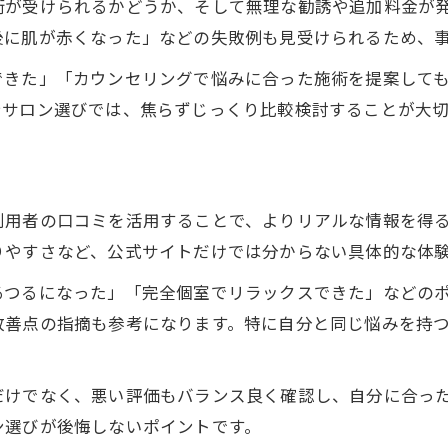
術が受けられるかどうか、そして無理な勧誘や追加料金が
後に肌が赤くなった」などの失敗例も見受けられるため、
できた」「カウンセリングで悩みに合った施術を提案して
テサロン選びでは、焦らずじっくり比較検討することが大切
利用者の口コミを活用することで、よりリアルな情報を得
りやすさなど、公式サイトだけでは分からない具体的な体
るつるになった」「完全個室でリラックスできた」などの
改善点の指摘も参考になります。特に自分と同じ悩みを持
だけでなく、悪い評価もバランス良く確認し、自分に合っ
ン選びが後悔しないポイントです。