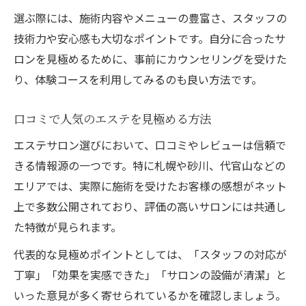
肌質改善を実感できる施術の選び方
選ぶ際には、施術内容やメニューの豊富さ、スタッフの
技術力や安心感も大切なポイントです。自分に合ったサ
口コミで話題のフェイシャルエステ体験
ロンを見極めるために、事前にカウンセリングを受けた
注目を集めるエステの技術とサービスとは
り、体験コースを利用してみるのも良い方法です。
エステ業界で注目の最新技術を解説
フェイシャルエステの進化と効果実感
口コミで人気のエステを見極める方法
口コミ評価が高いサービスの特徴を紹介
エステサロン選びにおいて、口コミやレビューは信頼で
札幌エリアで体験できる人気施術一覧
きる情報源の一つです。特に札幌や砂川、代官山などの
エステ選びで大切なポイントを整理
エリアでは、実際に施術を受けたお客様の感想がネット
大手エステで安心して通うためのポイント
上で多数公開されており、評価の高いサロンには共通し
大手エステサロンの安心感と選び方
た特徴が見られます。
エステサロンの統一サービス品質の魅力
代表的な見極めポイントとしては、「スタッフの対応が
口コミで選ぶ安心のエステ体験方法
丁寧」「効果を実感できた」「サロンの設備が清潔」と
通いやすい立地やプラン選びの工夫
いった意見が多く寄せられているかを確認しましょう。