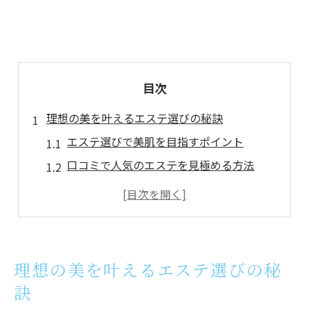
目次
理想の美を叶えるエステ選びの秘訣
エステ選びで美肌を目指すポイント
口コミで人気のエステを見極める方法
フェイシャルエステ体験の違いを知る
エステサロンの技術と安心感を比較
理想を叶えるためのサロン選びの基準
エステ体験で肌質改善を実感するコツ
理想の美を叶えるエステ選びの秘
エステ体験で得られる肌質改善効果とは
訣
フェイシャルエステの施術内容を徹底比較