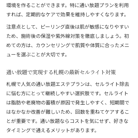
通い放題プランで叶える総合的な美肌メソッド
環境を作ることができます。特に通い放題プランを利用
すれば、定期的なケアで効果を維持しやすくなります。
通い放題プランで続けるニキビケアと痩身
の両立
注意点として、ピーリング直後は肌が敏感になりやすい
ピーリングとエステを取り入れた美肌習慣
ため、施術後の保湿や紫外線対策を徹底しましょう。初
の始め方
めての方は、カウンセリングで肌質や体質に合ったメニ
札幌のセルライト除去が得意なサロン比較
ューを選ぶことが大切です。
ポイント
通い放題で実現する札幌の最新セルライト対策
痩身エステの通い放題で実感する肌質変化
札幌で人気の通い放題エステプランは、セルライト除去
都度払いと通い放題のメリットを徹底比較
に悩む方にとって継続しやすい選択肢です。セルライト
セルライト改善を目指すなら継続ケアが鍵
は脂肪や老廃物の蓄積が原因で発生しやすく、短期間で
セルライト除去とニキビケアを両立する方
はなかなか改善が難しいため、回数を重ねてケアするこ
法
とが重要です。通い放題ならコストを気にせず、好きな
札幌の通い放題エステで実感する痩身効果
タイミングで通えるメリットがあります。
ピーリング北海道札幌市推奨の継続ケア術