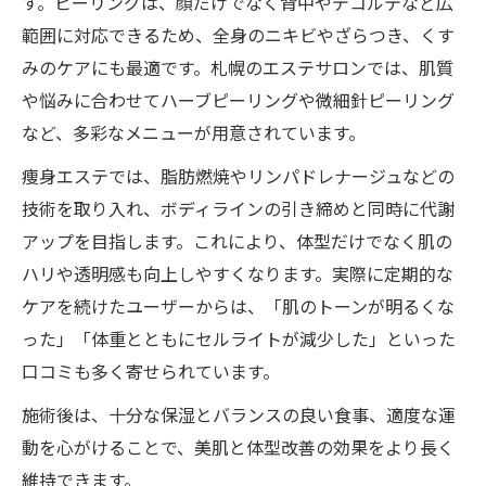
す。ピーリングは、顔だけでなく背中やデコルテなど広
ニキビケアとセルライト対策の同時進行法
範囲に対応できるため、全身のニキビやざらつき、くす
マッサージ通い放題の効果的な活用ポイン
みのケアにも最適です。札幌のエステサロンでは、肌質
ト
や悩みに合わせてハーブピーリングや微細針ピーリング
口コミで人気の痩身エステ体験談まとめ
など、多彩なメニューが用意されています。
痩身エステでは、脂肪燃焼やリンパドレナージュなどの
技術を取り入れ、ボディラインの引き締めと同時に代謝
アップを目指します。これにより、体型だけでなく肌の
ハリや透明感も向上しやすくなります。実際に定期的な
ケアを続けたユーザーからは、「肌のトーンが明るくな
った」「体重とともにセルライトが減少した」といった
口コミも多く寄せられています。
施術後は、十分な保湿とバランスの良い食事、適度な運
動を心がけることで、美肌と体型改善の効果をより長く
維持できます。