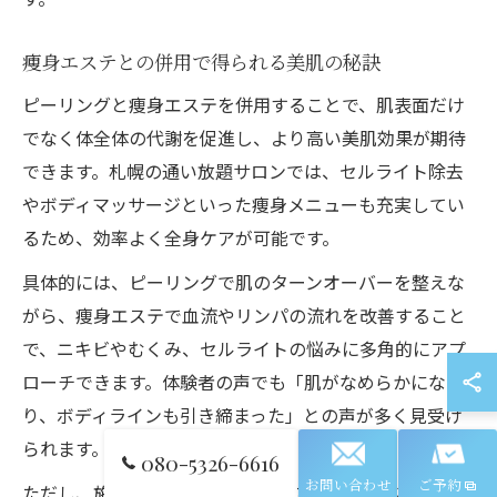
痩身エステとの併用で得られる美肌の秘訣
ピーリングと痩身エステを併用することで、肌表面だけ
でなく体全体の代謝を促進し、より高い美肌効果が期待
できます。札幌の通い放題サロンでは、セルライト除去
やボディマッサージといった痩身メニューも充実してい
るため、効率よく全身ケアが可能です。
具体的には、ピーリングで肌のターンオーバーを整えな
がら、痩身エステで血流やリンパの流れを改善すること
で、ニキビやむくみ、セルライトの悩みに多角的にアプ
ローチできます。体験者の声でも「肌がなめらかにな
り、ボディラインも引き締まった」との声が多く見受け
られます。
080-5326-6616
お問い合わせ
ご予約
ただし、施術の組み合わせや頻度には個人差があるた