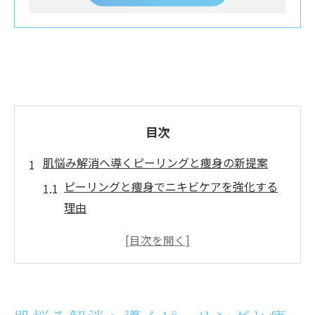
目次
肌悩み解消へ導くピーリングと痩身の新提案
ピーリングと痩身でニキビケアを強化する
理由
通い放題で実現する札幌の最新セルライト
対策
美肌と体型改善に効くピーリング北海道札
幌市流