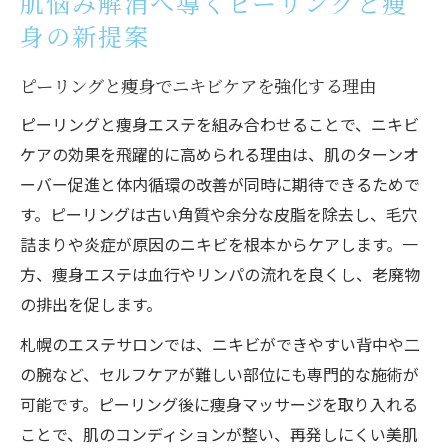
肌悩み解消へ導くピーリングと痩
痩身エステとマッサージの通い放題活用術
身の新提案
エステサロンが提案するニキビケアの新常
識
ピーリングと痩身でニキビケアを強化する理由
ニキビケアを通じて美肌と理想のボディを実現
ピーリングと痩身エステを組み合わせることで、ニキビ
ピーリング北海道札幌市で始めるニキビケ
ケアの効果を飛躍的に高められる理由は、肌のターンオ
ア体験談
ーバー促進と体内循環の改善が同時に期待できるためで
セルライト除去と痩身を両立する通い放題
す。ピーリングは古い角質や余分な皮脂を除去し、毛穴
の魅力
詰まりや炎症が原因のニキビを根本からケアします。一
ニキビ改善と美肌効果を高める痩身施術の
方、痩身エステは血行やリンパの流れを良くし、老廃物
秘密
の排出を促します。
札幌の通い放題エステで叶う理想のボディ
札幌のエステサロンでは、ニキビができやすい背中や二
ライン
の腕など、セルフケアが難しい部位にも専門的な施術が
マッサージとピーリングの組み合わせで肌
可能です。ピーリング後に痩身マッサージを取り入れる
悩み改善
ことで、肌のコンディションが整い、再発しにくい美肌