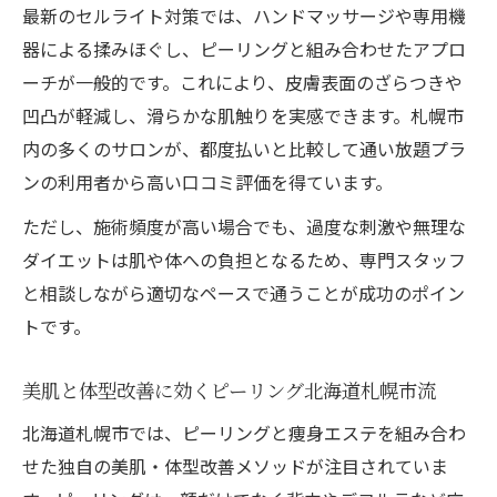
最新のセルライト対策では、ハンドマッサージや専用機
マッサージ通い放題で実現する美肌変化
器による揉みほぐし、ピーリングと組み合わせたアプロ
口コミで広がるセルライト改善の成功例
ーチが一般的です。これにより、皮膚表面のざらつきや
美肌効果を引き出すピーリング活用法
凹凸が軽減し、滑らかな肌触りを実感できます。札幌市
ニキビケアに最適なピーリングの選び方と
内の多くのサロンが、都度払いと比較して通い放題プラ
効果
ンの利用者から高い口コミ評価を得ています。
札幌の通い放題サロンで受ける最新ピーリ
ただし、施術頻度が高い場合でも、過度な刺激や無理な
ング法
ダイエットは肌や体への負担となるため、専門スタッフ
痩身エステとの併用で得られる美肌の秘訣
と相談しながら適切なペースで通うことが成功のポイン
口コミで高評価のピーリング施術体験談
トです。
肌質別ピーリング活用術と注意ポイント
美肌と体型改善に効くピーリング北海道札幌市流
痩身とニキビケアで輝く自分に出会う方法
北海道札幌市では、ピーリングと痩身エステを組み合わ
ピーリング北海道札幌市で変わる自分の肌
せた独自の美肌・体型改善メソッドが注目されていま
通い放題エステで手に入れる理想のボディ