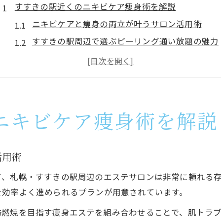
すすきの駅近くのニキビケア痩身術を解説
ニキビケアと痩身の両立が叶うサロン活用術
すすきの駅周辺で選ぶピーリング通い放題の魅力
北海道札幌市で注目のニキビケア施術ポイント
ピーリングと痩身で肌質改善を目指す方法
通い放題プランで継続ニキビケアが実現
ピーリングで理想美肌を目指す通い放題活用法
ニキビケア痩身術を解説
ピーリング通い放題で得られるニキビケア効果
すすきの駅で選びたいピーリングの特徴と選び方
活用術
北海道札幌市の最新ニキビケア事情を解説
て、札幌・すすきの駅周辺のエステサロンは非常に頼れる
痩身も叶う美肌プランの選択ポイント
を効率よく進められるプランが用意されています。
ニキビケアとピーリング併用の実践メリット
肪燃焼を目指す痩身エステを組み合わせることで、肌トラ
ニキビケアを強化できる痩身メニューの選び方