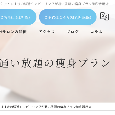
ビケアとすすきの駅近くでピーリングが通い放題の痩身プラン徹底活用術
こちら(LIME札幌)
ご予約はこちら(肌管理Belle)
当サロンの特徴
アクセス
ブログ
コラム
ピーリング
通い放題の痩身プラン
毛穴
フェイシャル
ニキビケア
個室
とすすきの駅近くでピーリングが通い放題の痩身プラン徹底活用術