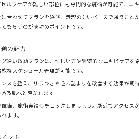
どセルフケアが難しい部位にも専門的な施術が可能で、ニ
効果的なニキビケア痩身メニューの見極め方
調に合わせてプランを選び、無理のないペースで通うこと
すすきの駅周辺で人気の痩身プラン活用術
してもらうのが成功のポイントです。
北海道札幌市でおすすめのピーリング体験
通い放題で続ける美肌・痩身の秘訣
放題の魅力
ニキビケア強化にはどんな痩身施術が最適か
通い放題プランで続けやすいピーリング体験談
ング通い放題プランは、忙しい方や継続的なニキビケアを
柔軟なスケジュール管理が可能です。
通い放題で実感したニキビケアの変化と効果
ピーリング施術を続けた体験からのアドバイス
ランスを整え、ザラつきや毛穴詰まりを改善する効果が期
のある肌へと導かれます。
すすきの駅近くで人気のサロン利用実録
北海道札幌市でのサロン選びポイント
や設備、施術実績もチェックしましょう。駅近でアクセス
痩身とニキビケアを両立した体験者の声
られます。
肌質改善を叶えるすすきの駅周辺の最新ケア術
ポイント
すすきの駅近くの最新ニキビケア施術を体験