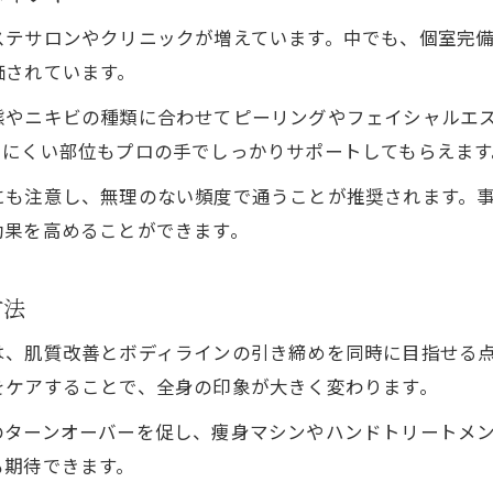
ピーリングと痩身が一度に受けられるケア術
ステサロンやクリニックが増えています。中でも、個室完
北海道札幌市で話題の美肌ケア方法とは
価されています。
通い放題プラン利用で得られる安心感と成果
態やニキビの種類に合わせてピーリングやフェイシャルエ
ニキビケアが叶う痩身メニューの最新事情
しにくい部位もプロの手でしっかりサポートしてもらえます
ピーリングと痩身を両立した美肌維持の秘訣
にも注意し、無理のない頻度で通うことが推奨されます。
ピーリングと痩身で叶う持続的なニキビケア
効果を高めることができます。
通い放題プランが美肌維持に最適な理由
すすきの駅で両立できる注目の施術内容
方法
北海道札幌市のサロンでのケア術を紹介
は、肌質改善とボディラインの引き締めを同時に目指せる
ニキビケアと痩身を無理なく続ける方法
をケアすることで、全身の印象が大きく変わります。
のターンオーバーを促し、痩身マシンやハンドトリートメ
も期待できます。