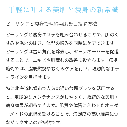
通い放題プランで美肌と痩身を両立させる
手軽に叶える美肌と痩身の新常識
コツ
ピーリング施術の最新トレンドとその効果
ピーリングと痩身で理想美肌を目指す方法
を解説
ピーリングと痩身エステを組み合わせることで、肌のく
通い放題で実現する理想のケア方法
すみや毛穴の開き、体型の悩みを同時にケアできます。
通い放題ならではのピーリング効果とメリ
ピーリングは古い角質を除去し、ターンオーバーを促進
ットとは
することで、ニキビや肌荒れの改善に役立ちます。痩身
北海道札幌市で人気の痩身プラン活用術を
施術では、脂肪燃焼やむくみケアを行い、理想的なボデ
紹介
ィラインを目指せます。
ニキビケアに強いサロンの選び方と継続の
特に北海道札幌市で人気の通い放題プランを活用する
秘訣
と、定期的なメンテナンスがしやすく、継続的な美肌・
美肌改善は通い放題でこそ実感できる理由
痩身効果が期待できます。肌質や体質に合わせたオーダ
ピーリングと痩身の同時施術で得られる効
ーメイドの施術を受けることで、満足度の高い結果につ
果
ながりやすいのが特徴です。