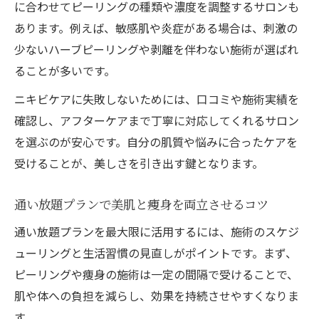
ニキビケアも叶うエステプランの選び方
に合わせてピーリングの種類や濃度を調整するサロンも
あります。例えば、敏感肌や炎症がある場合は、刺激の
札幌市で注目される効果的な痩身方法を紹
少ないハーブピーリングや剥離を伴わない施術が選ばれ
介
ることが多いです。
継続利用で得られる美肌と体型維持のコツ
ニキビケアに失敗しないためには、口コミや施術実績を
通うほどに実感するピーリングの効果とは
確認し、アフターケアまで丁寧に対応してくれるサロン
を選ぶのが安心です。自分の肌質や悩みに合ったケアを
受けることが、美しさを引き出す鍵となります。
通い放題プランで美肌と痩身を両立させるコツ
通い放題プランを最大限に活用するには、施術のスケジ
ューリングと生活習慣の見直しがポイントです。まず、
ピーリングや痩身の施術は一定の間隔で受けることで、
肌や体への負担を減らし、効果を持続させやすくなりま
す。