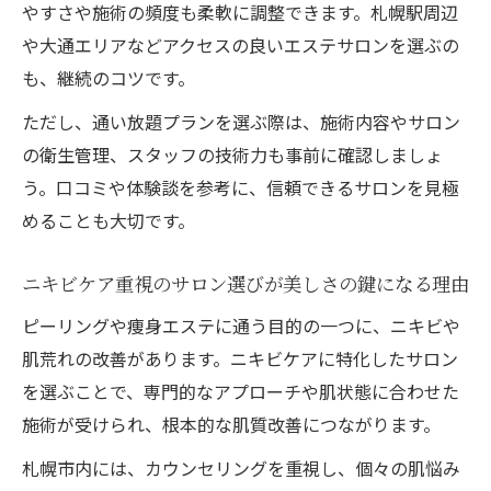
やすさや施術の頻度も柔軟に調整できます。札幌駅周辺
容
や大通エリアなどアクセスの良いエステサロンを選ぶの
ピーリングと痩身の同時ケアが得意なサロ
も、継続のコツです。
ンの特徴
ただし、通い放題プランを選ぶ際は、施術内容やサロン
口コミで高評価のニキビケアエステ選び方
の衛生管理、スタッフの技術力も事前に確認しましょ
効果を実感しやすい札幌の注目施術
う。口コミや体験談を参考に、信頼できるサロンを見極
ピーリング施術で実感する美肌の変化とは
めることも大切です。
札幌で人気の痩身エステが支持される理由
ニキビケアに特化した施術法を徹底解説
ニキビケア重視のサロン選びが美しさの鍵になる理由
通い放題プランの魅力と体験者の声を紹介
ピーリングや痩身エステに通う目的の一つに、ニキビや
肌と体型の悩みを解消する最新施術の特徴
肌荒れの改善があります。ニキビケアに特化したサロン
を選ぶことで、専門的なアプローチや肌状態に合わせた
通い放題プランで美ボディへアプローチ
施術が受けられ、根本的な肌質改善につながります。
ピーリングと痩身の通い放題で美ボディ実
現
札幌市内には、カウンセリングを重視し、個々の肌悩み