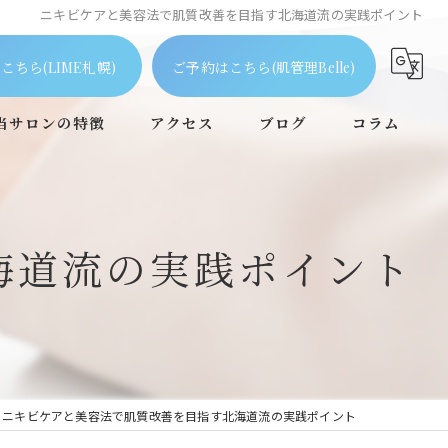
ニキビケアと美容法で肌質改善を目指す北海道流の実践ポイント
こちら(LIME札幌)
ご予約はこちら(肌管理Belle)
当サロンの特徴
アクセス
ブログ
コラム
ピーリング
毛穴
海道流の実践ポイント
フェイシャル
ニキビケア
個室
ニキビケアと美容法で肌質改善を目指す北海道流の実践ポイント