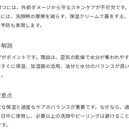
肌の変化を楽しむための継続的なケア方法
保つには、外部ダメージから守るスキンケアが不可欠です
素肌美を保つためのニキビケア習慣化テク
的には、洗顔時の摩擦を減らす、保湿クリームで蓋をする、
北海道の環境に合わせた継続型美容法の紹介
ビ予防も実現します。
肌質改善を叶えるためのニキビケア継続ポイント
を解説
アがポイントです。理由は、空気の乾燥で水分が奪われや
後すぐに保湿、加湿器の活用、油分と水分のバランスが良
う。
注意点
度な保湿と過度なケアのバランスが重要です。なぜなら、
を日中に使用し、必要以上の洗顔やピーリングは避けるこ
です。