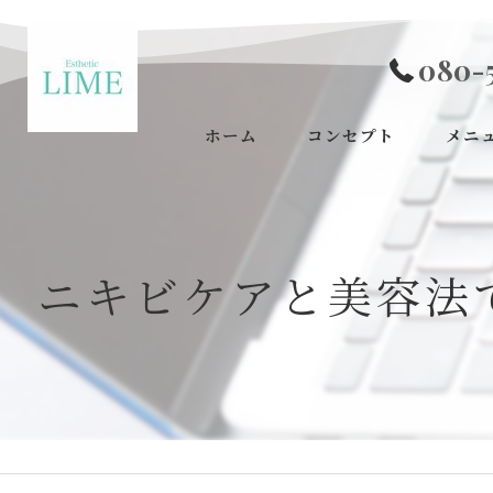
080-
ホーム
コンセプト
メニ
ニキビケアと美容法