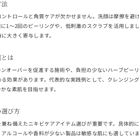
方法
思春期ニキビを防ぐ日々のケア習慣
コントロールと角質ケアが欠かせません。洗顔は摩擦を避
思春期の肌悩みに効く毎日のニキビケア方法
に1～2回のピーリングや、低刺激のスクラブを活用しま
肌質改善を目指す洗顔や保湿のケア習慣
持に大きく寄与します。
思春期特有のニキビケアで大切なポイント解説
美容法を取り入れた日常的な予防策の実践例
策とは
ニキビケアで押さえたい生活リズムと習慣作り
ーンオーバーを促進する施術や、負担の少ないハーブピー
北海道の環境に合った思春期ケアのヒント
める効果があります。代表的な実践例として、クレンジン
肌質改善を目指すなら保湿がカギ
やかな素肌を目指せます。
肌質改善に直結するニキビケアと保湿方法
美容法を組み合わせた効果的な保湿テクニック
の選び方
乾燥対策とニキビケアの同時進行ポイント
を兼ね備えたニキビケアアイテム選びが重要です。具体的
保湿重視のスキンケアがもたらす肌質変化
、アルコールや香料が少ない製品は敏感な肌にも適してい
バリア機能を支えるニキビケアの実践法