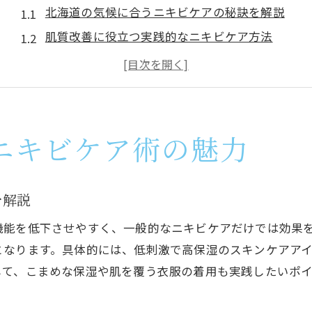
北海道の気候に合うニキビケアの秘訣を解説
肌質改善に役立つ実践的なニキビケア方法
美容法を取り入れた北海道流ニキビ対策とは
乾燥地でも効果を発揮するニキビケアの選び方
美容法を併用した肌トラブルケアのポイント
継続しやすい北海道向けニキビケア習慣の紹介
ニキビケア術の魅力
乾燥に負けない肌作りと美容法のコツ
乾燥対策で差がつくニキビケアと美容法の工夫
を解説
保湿力を高めるための美容法とニキビケア実践術
機能を低下させやすく、一般的なニキビケアだけでは効果
肌バリアを守る北海道特有のケアポイント
となります。具体的には、低刺激で高保湿のスキンケアア
乾燥が気になる季節のニキビケア方法を解説
して、こまめな保湿や肌を覆う衣服の着用も実践したいポイ
美容法を活かした潤いキープのコツと注意点
乾燥肌を防ぐためのニキビケア日常テクニック