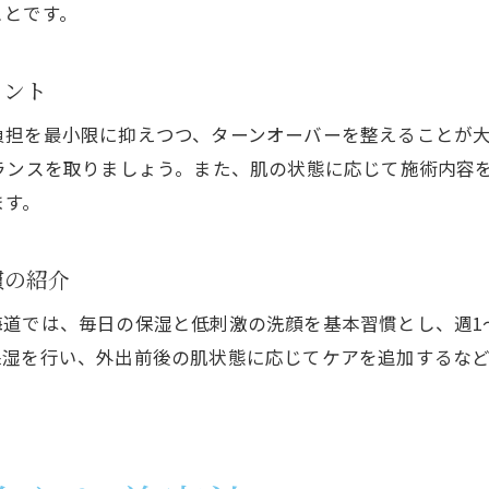
ことです。
北海道流の保湿とニキビケアの両立方法
ニキビケアに適した美容法を徹底解説
イント
肌に優しい美容法とニキビケアの選び方
負担を最小限に抑えつつ、ターンオーバーを整えることが
実践しやすい美容法を使ったニキビ対策例
ランスを取りましょう。また、肌の状態に応じて施術内容
肌質改善を助ける最新ニキビケア美容法とは
ます。
敏感肌にも使える美容法とニキビケアの特徴
効果的なケアを支える美容法の活用ポイント
慣の紹介
北海道に合わせた美容法とニキビケアの融合
道では、毎日の保湿と低刺激の洗顔を基本習慣とし、週1
肌を綺麗に保つための生活習慣ポイント
保湿を行い、外出前後の肌状態に応じてケアを追加するな
ニキビケアを意識した健康的な生活習慣の実践
美容法を習慣化することで得られる肌質改善
毎日のケアと食事で差がつくニキビ対策