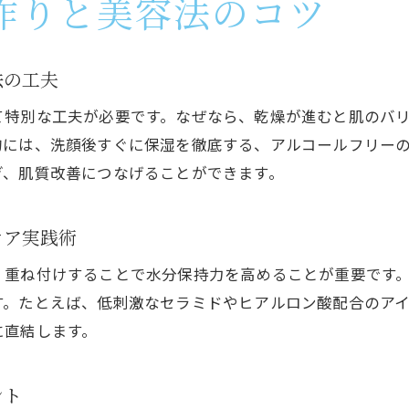
作りと美容法のコツ
肌を清潔に保つための具体的ニキビケア習慣
美容法の基本を押さえた生活リズムの整え方
北海道の生活環境に合わせたケアポイント
法の工夫
北海道ならではの肌バリア対策を紹介
て特別な工夫が必要です。なぜなら、乾燥が進むと肌のバ
乾燥と寒暖差に負けないニキビケアの極意
的には、洗顔後すぐに保湿を徹底する、アルコールフリー
美容法を活かした肌バリア強化の実践術
ぎ、肌質改善につなげることができます。
北海道流のバリア機能維持ニキビケア解説
環境ストレス対策に役立つ美容法とケア方法
ケア実践術
敏感肌にもおすすめのバリア対策ニキビケア
、重ね付けすることで水分保持力を高めることが重要です
保湿と防御を両立する北海道流の美容法
す。たとえば、低刺激なセラミドやヒアルロン酸配合のア
継続するケアで素肌美を手に入れる方法
に直結します。
継続しやすいニキビケアで肌質改善を目指す
毎日の美容法とニキビケア実践のコツ
ント