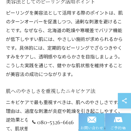
美容法としてのピーリング活用ポイント
ピーリングを美容法として活用する際のポイントは、肌
のターンオーバーを促進しつつ、過剰な刺激を避けるこ
とです。なぜなら、北海道の乾燥や寒暖差でバリア機能
が低下しやすい肌には、やさしい施術が求められるから
です。具体的には、定期的なピーリングでざらつきやく
すみをケアし、透明感やなめらかさを目指しましょう。
こうした実践を通じて、健やかな肌状態を維持すること
が美容法の成功につながります。
肌へのやさしさを重視したニキビケア法
ニキビケアで最も重視すべきは、肌へのやさしさです。
理由は、過度な刺激が炎症や乾燥を引き起こしやすく、
逆効果となる場合があるからです。代表的な方法とし
080-5326-6616
て、肌状態に合わせたソフトピーリングや保湿重視のケ
お問い合わせ
ご予約