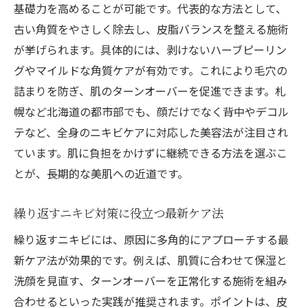
季節変化に負けない美容法とニキビケア
基礎力を高めることが可能です。代表的な方法として、
乾燥や湿気に対応する肌ケアとニキビ予防
古い角質をやさしく除去し、皮脂バランスを整える施術
美容法で整える季節ごとのニキビケア習慣
が挙げられます。具体的には、剥けないハーブピーリン
グやマイルドな角質ケアが有効です。これにより毛穴の
変化に対応する北海道流のニキビケア術
詰まりを防ぎ、肌のターンオーバーを促進できます。札
美容皮膚科と皮膚科の違いを知る
幌など北海道の都市部でも、顔だけでなく背中やデコル
ニキビケアに強い美容皮膚科と皮膚科の特
テなど、全身のニキビケアに対応した美容法が注目され
徴
ています。肌に負担をかけずに継続できる方法を選ぶこ
美容皮膚科と皮膚科で異なる治療法の解説
とが、長期的な美肌への近道です。
ニキビケアはどちらで受けるべきか徹底比
較
繰り返すニキビ対策に役立つ最新ケア法
美容皮膚科のニキビケアが選ばれる理由と
繰り返すニキビには、原因に多角的にアプローチする最
は
新ケア法が効果的です。例えば、肌質に合わせて保湿と
皮膚科と美容皮膚科の保険適用の違いを知
洗顔を見直す、ターンオーバーを正常化する施術を組み
る
合わせるといった実践が推奨されます。ポイントは、皮