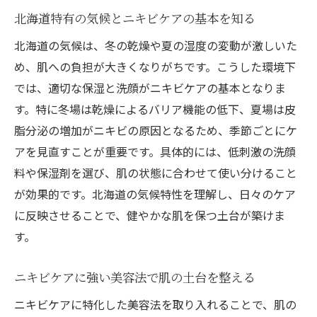
繰り返す肌トラブルに美容法で対策
北海道特有の気候とニキビケアの基本を知る
美容法で解決するニキビケアの新常識とは
北海道の気候は、冬の乾燥や夏の湿度の変動が激しいた
肌質に合わせた美容法でニキビケアを強化
め、肌への負担が大きくなりがちです。こうした環境下
繰り返す肌荒れに役立つニキビケアアプロ
では、適切な保湿と洗顔がニキビケアの基本となりま
ーチ
す。特に冬場は乾燥によるバリア機能の低下、夏場は皮
脂分泌の増加がニキビの原因となるため、季節ごとにケ
美容法とニキビケアの相乗効果を高める方
アを見直すことが重要です。具体的には、低刺激の洗顔
法
料や保湿剤を選び、肌の状態に合わせて使い分けること
肌トラブル予防に有効なニキビケア習慣
が効果的です。北海道の気候特性を理解し、日々のケア
北海道女性のための美容法付きニキビケア
に反映させることで、健やかな肌を保つ土台が築けま
術
す。
季節ごとに変わる北海道の肌ケア術
春夏秋冬で異なるニキビケアの基本対策
ニキビケアに強い美容法で肌の土台を整える
北海道の気候とニキビケアの最適な関係
ニキビケアに特化した美容法を取り入れることで、肌の