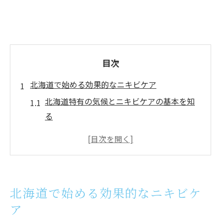
目次
北海道で始める効果的なニキビケア
北海道特有の気候とニキビケアの基本を知
る
ニキビケアに強い美容法で肌の土台を整え
る
繰り返すニキビ対策に役立つ最新ケア法
専門家が推奨する北海道のニキビケア習慣
北海道で始める効果的なニキビケ
自己流と専門的ニキビケアの違いを解説
ア
季節に合わせたニキビケアの実践ポイント