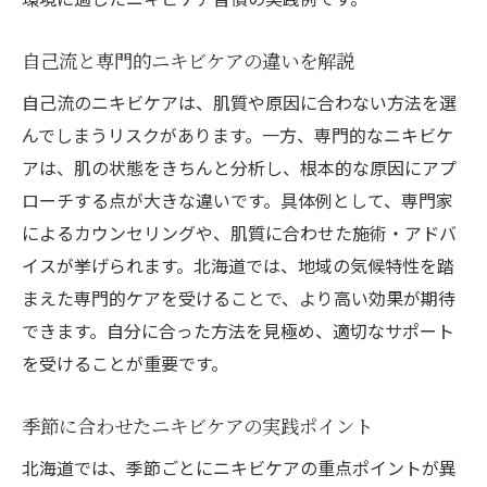
睡眠や食事を意識したニキビケアの基本
生活習慣見直しで叶える健やかな肌づくり
自己流と専門的ニキビケアの違いを解説
ピーリングを活用した最新ニキビケア法
自己流のニキビケアは、肌質や原因に合わない方法を選
ピーリングによる安全なニキビケアの進化
んでしまうリスクがあります。一方、専門的なニキビケ
美容法としてのピーリング活用ポイント
アは、肌の状態をきちんと分析し、根本的な原因にアプ
肌へのやさしさを重視したニキビケア法
ローチする点が大きな違いです。具体例として、専門家
ピーリングと他のニキビケアの併用効果
によるカウンセリングや、肌質に合わせた施術・アドバ
イスが挙げられます。北海道では、地域の気候特性を踏
ピーリングの選び方と注意点を詳しく解説
まえた専門的ケアを受けることで、より高い効果が期待
セルフピーリングと専門施術の違いを比較
できます。自分に合った方法を見極め、適切なサポート
自分に合う美容法で健やかな肌を目指す
を受けることが重要です。
肌質に合った美容法でニキビケアを実践
自分らしいニキビケアで美肌を目指す方法
季節に合わせたニキビケアの実践ポイント
美容法選びで失敗しないためのポイント
北海道では、季節ごとにニキビケアの重点ポイントが異