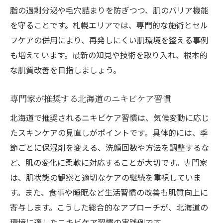
肌悩みに合わせたニキビケア先の選び方
脂の過剰分泌や毛穴詰まりを防ぎつつ、肌のバリア機能
保険適用のニキビ治療選びのポイント
を守ることです。札幌エリアでは、専門的な施術とセル
フケアの併用により、再発しにくい肌環境を整える事例
保険適用のニキビケア治療法と選び方
も増えています。最新の知見や技術を取り入れ、根本的
美容法と保険治療の違いを正しく理解
な肌質改善を目指しましょう。
保険が使えるニキビケア治療の最新情報
自己負担を抑えるニキビケアの賢い選択
専門家が推奨する北海道のニキビケア習慣
ニキビ治療で保険適用が受けられる条件
北海道で推奨されるニキビケア習慣は、気候変動に応じ
美容法と保険適用治療の組み合わせ活用法
たスキンケアの見直しがポイントです。具体的には、季
大人ニキビ対策に役立つ生活習慣とは
節ごとに保湿剤を変える、洗顔回数や方法を調整するな
大人の肌に合う生活習慣でニキビケア強化
ど、肌の変化に柔軟に対応することが大切です。専門家
美容法と生活習慣の両面からニキビ対策
は、肌状態の観察と適切なケアの継続を重視していま
す。また、食事や睡眠など生活習慣の改善も肌質向上に
ストレス改善がもたらすニキビケア効果
寄与します。こうした総合的なアプローチが、北海道の
日常生活でできる大人ニキビケアの工夫
環境に適したニキビケア習慣の実践例です。