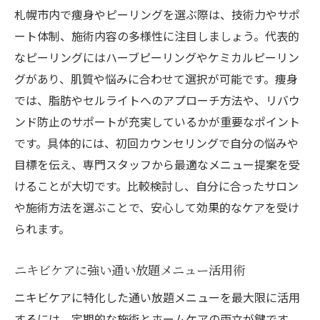
通い放題で続ける美肌とボディメイク法
札幌市内で痩身やピーリングを選ぶ際は、技術力やサポ
ート体制、施術内容の多様性に注目しましょう。代表的
美肌と体型を維持する通い放題の仕組み
なピーリングにはハーブピーリングやケミカルピーリン
ニキビケアと痩身効果を両立するポイント
グがあり、肌質や悩みに合わせて選択が可能です。痩身
札幌で人気の通い放題プランの選び方
では、脂肪やセルライトへのアプローチ方法や、リバウ
継続しやすいピーリング施術の秘密
ンド防止のサポートが充実しているかが重要なポイント
費用対効果で選ぶ美肌・痩身ケアの実践法
です。具体的には、初回カウンセリングで自分の悩みや
プロが勧める美肌作りの通い放題活用法
目標を伝え、専門スタッフから最適なメニュー提案を受
肌トラブル対策に役立つ最新ピーリング
けることが大切です。比較検討し、自分に合ったサロン
や施術方法を選ぶことで、安心して効果的なケアを受け
ニキビケアに効く最新ピーリングの特徴
られます。
痩身と美肌を同時に叶える施術技術とは
札幌で受けられる肌質改善ピーリング
ニキビケアに強い通い放題メニュー活用術
ピーリングで肌トラブルを根本からケア
ニキビケアに特化した通い放題メニューを最大限に活用
通い放題だからできる肌管理の実践例
するには、定期的な施術とホームケアの両立が鍵です。