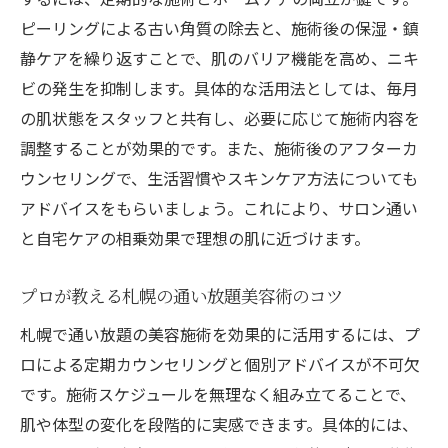
口コミで高評価の最新ピーリング体験
ピーリングによる古い角質の除去と、施術後の保湿・鎮
無理なく続ける痩身ケアのポイント紹介
静ケアを繰り返すことで、肌のバリア機能を高め、ニキ
ニキビケアも叶う痩身ケア継続のコツ
ビの発生を抑制します。具体的な活用法としては、毎月
通い放題プランで無理なくボディメイク
の肌状態をスタッフと共有し、必要に応じて施術内容を
調整することが効果的です。また、施術後のアフターカ
札幌で取り入れるべき痩身習慣とは
ウンセリングで、生活習慣やスキンケア方法についても
ピーリングと組み合わせた体質改善法
アドバイスをもらいましょう。これにより、サロン通い
リバウンドしない痩身ケアの秘訣
と自宅ケアの相乗効果で理想の肌に近づけます。
美肌と痩身の両立に役立つ生活習慣
充実サポートで安心の美容ライフを始めよう
プロが教える札幌の通い放題美容術のコツ
ニキビケアに強いサポート体制の特徴
札幌で通い放題の美容施術を効果的に活用するには、プ
札幌で安心できる通い放題美容サービス
ロによる定期カウンセリングと個別アドバイスが不可欠
痩身とピーリングのアフターケアも充実
です。施術スケジュールを無理なく組み立てることで、
美肌と健康を守るサロン選びのポイント
肌や体型の変化を段階的に実感できます。具体的には、