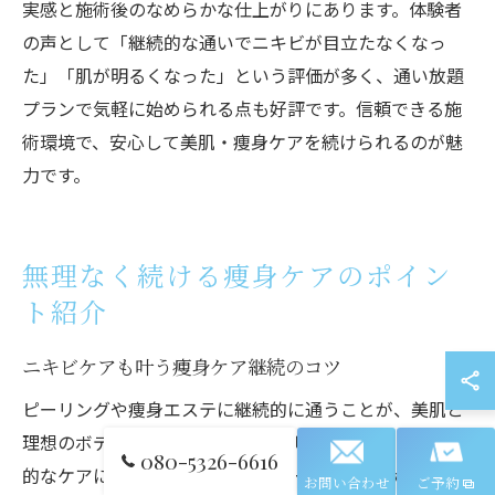
実感と施術後のなめらかな仕上がりにあります。体験者
の声として「継続的な通いでニキビが目立たなくなっ
た」「肌が明るくなった」という評価が多く、通い放題
プランで気軽に始められる点も好評です。信頼できる施
術環境で、安心して美肌・痩身ケアを続けられるのが魅
力です。
無理なく続ける痩身ケアのポイン
ト紹介
ニキビケアも叶う痩身ケア継続のコツ
ピーリングや痩身エステに継続的に通うことが、美肌と
理想のボディライン実現の近道です。その理由は、定期
080-5326-6616
的なケアにより肌のターンオーバーや体質改善が促進さ
お問い合わせ
ご予約