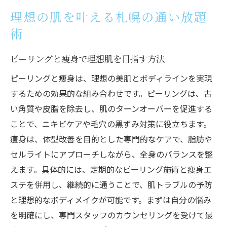
プロが教える札幌の通い放題美容術のコツ
理想の肌を叶える札幌の通い放題
美肌と体型改善を両立する賢い通い方
術
ニキビケアも叶う痩身ピーリング体験
ピーリング施術で効果的なニキビケアを実
ピーリングと痩身で理想肌を目指す方法
感
ピーリングと痩身は、理想の美肌とボディラインを実現
通い放題だからできる痩身と美肌の両立法
するための効果的な組み合わせです。ピーリングは、古
札幌で人気のピーリング体験談を紹介
い角質や皮脂を除去し、肌のターンオーバーを促進する
ことで、ニキビケアや毛穴の黒ずみ対策に役立ちます。
ニキビケアと痩身エステの相乗効果を探る
痩身は、体型改善を目的とした専門的なケアで、脂肪や
肌質改善と体型ケアを叶える施術の流れ
セルライトにアプローチしながら、全身のバランスを整
リバウンドしない美肌ケアの秘訣
えます。具体的には、定期的なピーリング施術と痩身エ
忙しい女性に選ばれる美容習慣とは
ステを併用し、継続的に通うことで、肌トラブルの予防
効率重視の通い放題で叶うニキビケア法
と理想的なボディメイクが可能です。まずは自分の悩み
忙しい日々でも続けやすいピーリング活用
を明確にし、専門スタッフのカウンセリングを受けて最
術