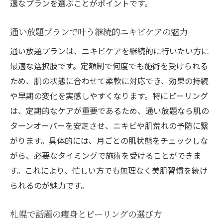
適なプランを選ぶことがポイントです。
痩身と美肌を両立する時短美容習慣
通い放題プランで叶う継続的ニキビケアの魅力
札幌で見つかる継続型ニキビケアサービス
通いやすさと効果で選ぶ美容プランの選択
通い放題プランは、ニキビケアを継続的に行いたい方に
肢
最適な選択肢です。定額制で何度でも施術を受けられる
ため、肌の状態に合わせて柔軟に対応でき、効果の持続
自宅ケアと組み合わせる最新ピーリング術
や早期の変化を実感しやすくなります。特にピーリング
札幌で話題のピーリング施術が人気の理由
は、定期的なケアが重要であるため、通い放題なら肌の
ニキビケアに特化したピーリングが選ばれ
ターンオーバーを安定させ、ニキビや肌荒れの予防に繋
る理由
がります。具体的には、月ごとの肌状態をチェックしな
最新技術を活かした痩身ピーリングの特徴
がら、必要なタイミングで施術を受けることができま
通い放題プランがもたらす安心感とは
す。これにより、忙しい方でも無理なく美肌習慣を続け
口コミで広がる札幌のピーリング体験談
られるのが魅力です。
肌質や悩みに合ったピーリング施術法
札幌で話題の痩身とピーリングの選び方
ピーリングと痩身の相性が評価される理由