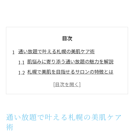
目次
通い放題で叶える札幌の美肌ケア術
肌悩みに寄り添う通い放題の魅力を解説
札幌で美肌を目指せるサロンの特徴とは
肌質改善に役立つピーリングの方法を紹介
セルライト対策に通い放題が選ばれる理由
痩身と肌ケアを両立できる札幌の最新事情
札幌で上手に肌を整えるコツとポイント
通い放題で叶える札幌の美肌ケア
肌の悩みに寄り添う札幌のピーリング体験
術
ピーリングで肌のトラブルを根本からケア