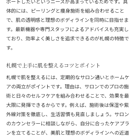
ポートしたいというニーズが高まっているためです。具
札幌で選ばれる脂肪冷却施術の特徴とは
体的には、ピーリングと痩身施術を組み合わせること
肌質改善と痩身を同時に叶える方法を解説
で、肌の透明感と理想のボディラインを同時に目指せま
す。最新機器や専門スタッフによるアドバイスも充実し
セルライト対策に脂肪冷却が有効な理由
ており、効率よく美しさを追求できるのが札幌の特徴で
通い放題プランで脂肪冷却を賢く活用する
す。
理想の肌とボディを手に入れる実践法
ピーリングで肌質を底上げするステップ
札幌で上手に肌を整えるコツとポイント
札幌の通い放題痩身ケアでボディ改革
札幌で肌を整えるには、定期的なサロン通いとホームケ
肌の変化を実感できる実践的なケア方法
アの両立がポイントです。理由は、サロンでのプロの施
セルライトを撃退するための具体的ポイン
術と日々のセルフケアを組み合わせることで、効果を最
ト
大限に発揮できるからです。例えば、施術後は保湿や紫
美肌と痩身を両立する日々の工夫を紹介
外線対策を徹底し、生活習慣も見直しましょう。サロン
通い放題を活かした理想の肌作りの秘訣
のカウンセラーに相談しながら、自分に合ったケアプラ
ンを立てることが、美肌と理想のボディラインへの近道