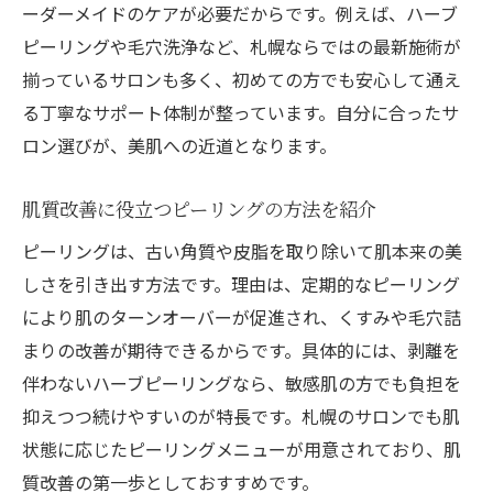
ーダーメイドのケアが必要だからです。例えば、ハーブ
肌を美しく保つためのエステ活用ポイント
ピーリングや毛穴洗浄など、札幌ならではの最新施術が
セルライト対策も叶う肌質改善ポイント
揃っているサロンも多く、初めての方でも安心して通え
肌ケアとセルライト除去が両立する理由
る丁寧なサポート体制が整っています。自分に合ったサ
通い放題で続けやすい肌質改善テクニック
ロン選びが、美肌への近道となります。
札幌で人気のセルライト対策法を検証
肌の変化を実感するための通い方の工夫
肌質改善に役立つピーリングの方法を紹介
痩身と美肌を同時に叶える実践ポイント
ピーリングは、古い角質や皮脂を取り除いて肌本来の美
セルライトが気になる肌におすすめの施術
しさを引き出す方法です。理由は、定期的なピーリング
効率良く美肌を目指す札幌の新常識
により肌のターンオーバーが促進され、くすみや毛穴詰
まりの改善が期待できるからです。具体的には、剥離を
肌質改善に役立つピーリングの新常識とは
伴わないハーブピーリングなら、敏感肌の方でも負担を
通い放題システムで美肌を効率的に維持
抑えつつ続けやすいのが特長です。札幌のサロンでも肌
痩身と肌ケアを両立する札幌の最新方法
状態に応じたピーリングメニューが用意されており、肌
札幌で評判の高い肌ケアサロンの特徴
質改善の第一歩としておすすめです。