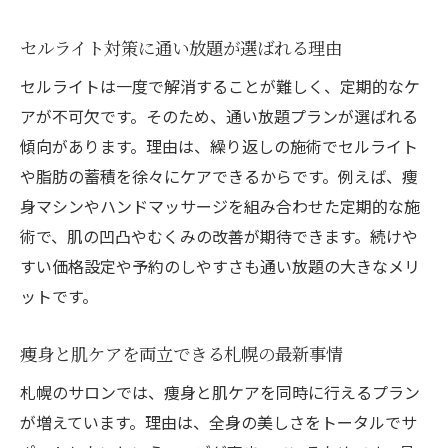
肌に優しい施術で美しさを長く保つ秘訣
セルライト対策も考えた美肌プランの選び
セルライト対策に通い放題が選ばれる理由
方
セルライトは一度で解消することが難しく、定期的なケ
肌質変化を実感できる痩身ケアの魅力
アが不可欠です。そのため、通い放題プランが選ばれる
肌悩みを解消する痩身ケアの仕組みとは
傾向があります。理由は、繰り返しの施術でセルライト
札幌の通い放題痩身サロンで得られる効果
や脂肪の蓄積を徐々にケアできるからです。例えば、痩
身マシンやハンドマッサージを組み合わせた定期的な施
ピーリングと痩身の組み合わせが人気の理
術で、肌の凹凸やむくみの改善が期待できます。続けや
由
すい価格設定や予約のしやすさも通い放題の大きなメリ
肌にやさしい施術で理想のボディラインへ
ットです。
セルライト除去も叶う痩身ケアの選び方
通い放題で実感できる肌質の変化と満足度
痩身と肌ケアを両立できる札幌の最新事情
札幌で注目の脂肪冷却とピーリングの効果
札幌のサロンでは、痩身と肌ケアを同時に行えるプラン
肌に優しい脂肪冷却のメリットと注意点
が増えています。理由は、全身の美しさをトータルでサ
ピーリングとの併用で得られる美肌効果