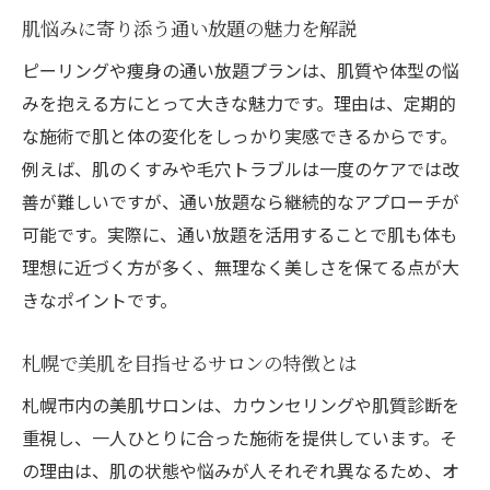
肌悩みに寄り添う通い放題の魅力を解説
札幌で人気の肌質改善施術の実際を紹介
通い放題プランだから叶う継続的な肌ケア
ピーリングや痩身の通い放題プランは、肌質や体型の悩
みを抱える方にとって大きな魅力です。理由は、定期的
セルライト悩みにも応えるピーリング活用
な施術で肌と体の変化をしっかり実感できるからです。
法
例えば、肌のくすみや毛穴トラブルは一度のケアでは改
痩身と併用できる肌ケアサービスの魅力
善が難しいですが、通い放題なら継続的なアプローチが
美肌への近道となるピーリング体験の選び
可能です。実際に、通い放題を活用することで肌も体も
方
理想に近づく方が多く、無理なく美しさを保てる点が大
札幌で話題の痩身エステ通い放題活用法
きなポイントです。
肌も整う痩身エステ通い放題のメリット
札幌のサロンで体験できる最新痩身法とは
札幌で美肌を目指せるサロンの特徴とは
通い放題で叶えるセルライト徹底対策
札幌市内の美肌サロンは、カウンセリングや肌質診断を
肌質変化を感じられる痩身施術の流れ
重視し、一人ひとりに合った施術を提供しています。そ
札幌でおすすめの痩身サロン選びのコツ
の理由は、肌の状態や悩みが人それぞれ異なるため、オ