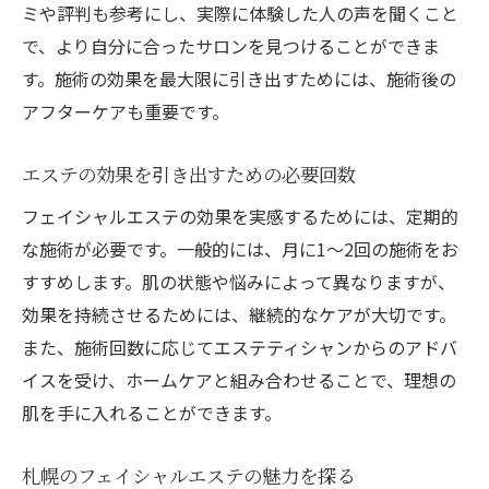
ミや評判も参考にし、実際に体験した人の声を聞くこと
メンズも楽しめる札幌のフェイシャルエステ
で、より自分に合ったサロンを見つけることができま
札幌でメンズ向けのフェイシャルエステを
す。施術の効果を最大限に引き出すためには、施術後の
体験
アフターケアも重要です。
メンズエステで得られる美容効果
札幌のメンズフェイシャルエステの魅力
エステの効果を引き出すための必要回数
男性にも人気のエステの秘密とは
フェイシャルエステの効果を実感するためには、定期的
札幌でメンズエステを楽しむためのポイン
な施術が必要です。一般的には、月に1〜2回の施術をお
ト
すすめします。肌の状態や悩みによって異なりますが、
エステで得られる男性の肌ケア効果
効果を持続させるためには、継続的なケアが大切です。
札幌で韓国式肌管理を試してみませんか？
また、施術回数に応じてエステティシャンからのアドバ
イスを受け、ホームケアと組み合わせることで、理想の
韓国式肌管理の魅力を札幌で体験
肌を手に入れることができます。
札幌で人気の韓国式エステとは
韓国式肌ケアで得られる美肌効果
札幌のフェイシャルエステの魅力を探る