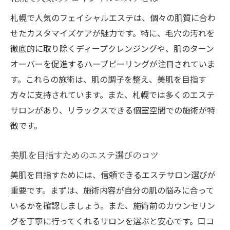
毛穴の悩みを解消するエステ術
札幌で人気のフェイシャルエステは、個々の肌質に合わ
札幌で人気の毛穴ケアエステとは
せたカスタマイズケアが魅力です。特に、毛穴の汚れを
徹底的に取り除くディープクレンジングや、肌のターン
エステで得られる毛穴ケアの効果
オーバーを促進するハーブピーリングが注目されていま
毛穴ケアに最適な札幌のエステサロン
す。これらの施術は、肌の調子を整え、美肌を目指す
フェイシャルエステによる毛穴の変化
方々に支持されています。また、札幌では多くのエステ
札幌で肌質改善を目指すエステサロン
サロンがあり、リラックスできる個室空間での施術が特
肌質改善に効果的な札幌のエステサロン
徴です。
札幌のエステで実現する肌質改善の方法
肌質改善のためのフェイシャルエステの選
美肌を目指すためのエステ選びのコツ
び方
美肌を目指すためには、信頼できるエステサロン選びが
札幌のサロンでの肌質改善体験
重要です。まずは、施術内容が自分の肌の悩みに合って
エステによる肌質改善の実際の効果
いるかを確認しましょう。また、施術前のカウンセリン
グを丁寧に行ってくれるサロンを選ぶと安心です。口コ
肌質改善を叶える札幌のエステ事情