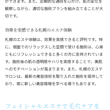
ができます。また、定期的な通院を心がけ、肌の変化を
フェイシャルエステを大通で体験する価値
観察しながら、適切な施術プランを組み立てることが大
札幌大通のエステサロンの選び方
切です。
大通エステで得られる効果とリラックス感
効果を実感できる札幌のエステ体験
フェイシャルエステの魅力を大通で再発見
札幌のエステ体験は、効果を実感できると評判です。特
フェイシャルエステの効果は本当にあるのか？
に、個室でのリラックスした空間で受ける施術は、心身
フェイシャルエステの効果を実感する方法
ともにリフレッシュできると多くの方に支持されていま
効果を実証する体験者の声
す。施術後の肌の透明感やハリを実感することで、美肌
エステ効果を疑う必要はない理由
へのモチベーションが高まります。また、札幌のエステ
効果の実証例を札幌で確認しよう
サロンは、最新の美容技術を取り入れた施術を提供して
フェイシャルエステの効果的なプランとは
おり、常に新しい美容情報を学べる場でもあります。
信頼できるエステ効果を札幌で探る
フェイシャルエステで毛穴ケアを