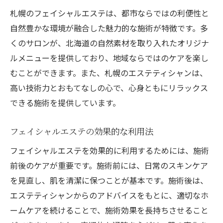
札幌のサロンで韓国式肌管理を体験
札幌のフェイシャルエステは、都市ならではの利便性と
韓国式エステで実感する肌の変化
自然豊かな環境が融合した魅力的な施術が特徴です。多
札幌での韓国式肌ケアのメリット
くのサロンが、北海道の自然素材を取り入れたオリジナ
フェイシャルエステの効果と頻度を徹底解説
ルメニューを提供しており、地域ならではのケアを楽し
フェイシャルエステの効果とその理由
むことができます。また、札幌のエステティシャンは、
エステの頻度はどのくらいが理想？
高い技術力とおもてなしの心で、心身ともにリラックス
できる施術を提供しています。
効果を最大限に引き出すエステの通い方
札幌でのフェイシャルエステの実際の効果
フェイシャルエステの効果的な利用法
エステの効果を維持するためのコツ
フェイシャルエステを効果的に利用するためには、施術
頻度と効果の関係を札幌のエステで確認
前後のケアが重要です。施術前には、日常のスキンケア
大通で体験できるフェイシャルエステの魅力
を見直し、肌を清潔に保つことが基本です。施術後は、
札幌大通でのフェイシャルエステの特徴
エステティシャンからのアドバイスをもとに、適切なホ
大通でエステを楽しむためのおすすめポイ
ームケアを続けることで、施術効果を長持ちさせること
ント