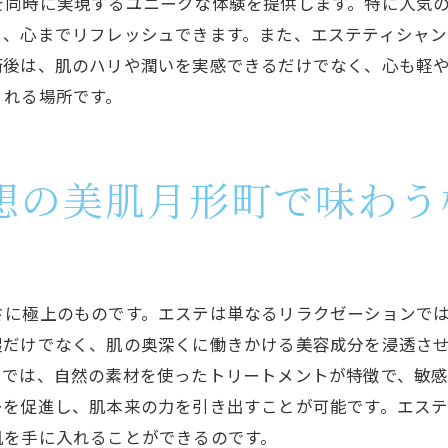
を同時に実現するユニークな体験を提供します。特に人気
エステ技術で肌が変わるプロセスと結果
ら、心までリフレッシュできます。また、エステティシャ
月形町で体験できる先端エステ技術の魅力
術後は、肌のハリや潤いを実感できるだけでなく、心も軽
月形町エステサロンでのカウンセリングと安心施術
くれる場所です。
月形町でのエステカウンセリングの流れ
エステカウンセリングがもたらす安心感
個別ニーズに応えるエステカウンセリング
想の美肌月形町で味わう
施術への不安を解消するカウンセリング方法
エステの安全性を確保するためのカウンセリング
月形町のサロンで受ける個別対応の施術
さに極上のものです。エステは単なるリラクゼーションで
エステを通じて実感する日常ケアと美肌の関係
湿だけでなく、肌の奥深くに働きかける美容成分を浸透さ
日常ケアとエステで叶える美肌作り
テでは、自然の素材を使ったトリートメントが特徴で、敏
エステと日常ケアのバランスの取り方
ーを促進し、肌本来の力を引き出すことが可能です。エス
エステで学ぶ日常美肌ケアのテクニック
肌を手に入れることができるのです。