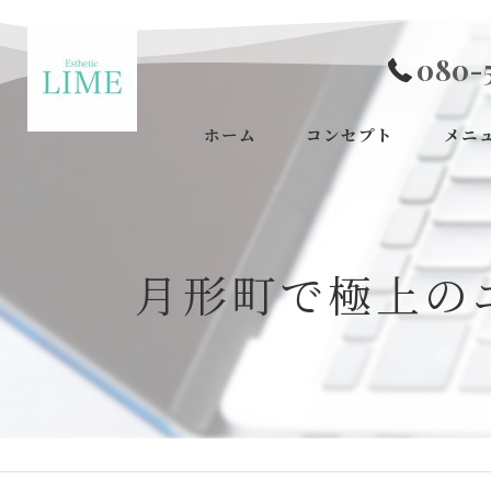
080-
ホーム
コンセプト
メニ
月形町で極上の