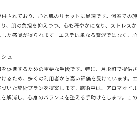
初めてのエステ体験を成功させるポイント
提供されており、心と肌のリセットに最適です。個室での
月形町でのエステデビューに安心のサポート
より、肌の負担を抑えつつ、心も穏やかになり、ストレスか
初心者がエステを選ぶ時のチェックポイント
ュした感覚が得られます。エステは単なる贅沢ではなく、
リラックスできるエステ環境の見極め方
エステ初心者でも安心できるカウンセリング
ッシュ
無理なく続けるエステでのセルフケア方法
和を促進するための重要な手段です。特に、月形町で提供
月形町のエステで得られる肌トラブルへの解決策
かけるため、多くの利用者から高い評価を受けています。
エステで改善する肌トラブルの種類と効果
基づいた施術プランを提案します。施術中は、アロマオイ
月形町でのエステが提供する肌ケアプログラム
スを解消し、心身のバランスを整える手助けをします。こ
エステによる肌トラブル改善の実例
肌トラブルに応じたエステ施術の選び方
エステによるトラブル解消のメカニズム