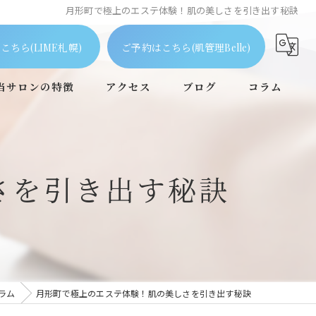
月形町で極上のエステ体験！肌の美しさを引き出す秘訣
こちら(LIME札幌)
ご予約はこちら(肌管理Belle)
当サロンの特徴
アクセス
ブログ
コラム
ピーリング
毛穴
さを引き出す秘訣
フェイシャル
ニキビケア
個室
ラム
月形町で極上のエステ体験！肌の美しさを引き出す秘訣