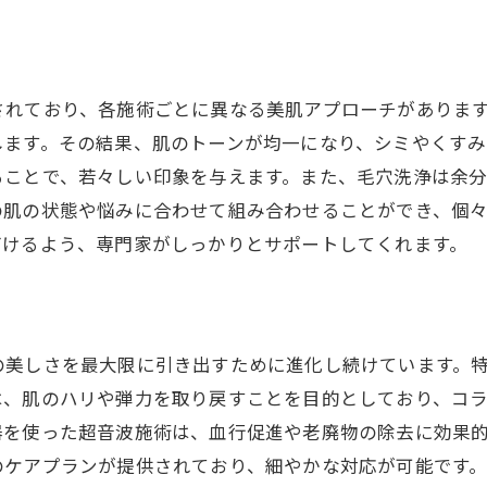
継続したエステと日常ケアの相乗効果
日常ケアにエステを取り入れるメリット
エステで日常ケアを見直すきっかけづくり
されており、各施術ごとに異なる美肌アプローチがありま
します。その結果、肌のトーンが均一になり、シミやくすみ
ることで、若々しい印象を与えます。また、毛穴洗浄は余
の肌の状態や悩みに合わせて組み合わせることができ、個
づけるよう、専門家がしっかりとサポートしてくれます。
の美しさを最大限に引き出すために進化し続けています。
は、肌のハリや弾力を取り戻すことを目的としており、コ
器を使った超音波施術は、血行促進や老廃物の除去に効果
のケアプランが提供されており、細やかな対応が可能です