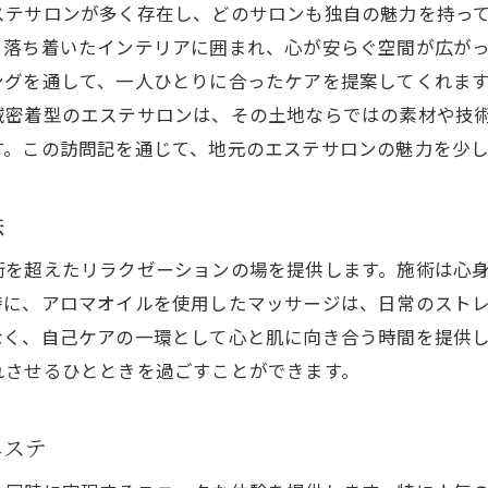
多様な肌トラブルに対応するエステ技術
ステサロンが多く存在し、どのサロンも独自の魅力を持っ
エステの効果最大化月形町での施術体験談紹介
、落ち着いたインテリアに囲まれ、心が安らぐ空間が広が
エステ効果を最大化する施術前後のケア
ングを通して、一人ひとりに合ったケアを提案してくれま
域密着型のエステサロンは、その土地ならではの素材や技
月形町で人気の施術を受けた感想レポート
す。この訪問記を通じて、地元のエステサロンの魅力を少
施術体験者が語るエステのメリットと効果
エステ効果を引き出すための準備と心構え
法
体験者の声から学ぶエステの楽しみ方
施術後の効果を持続させるためのヒント
術を超えたリラクゼーションの場を提供します。施術は心
特に、アロマオイルを使用したマッサージは、日常のスト
肌の美しさを引き出す月形町のエステ技術とその効果
なく、自己ケアの一環として心と肌に向き合う時間を提供
月形町の最新エステ技術で肌を輝かせる
れさせるひとときを過ごすことができます。
エステ技術がもたらす肌の変化とその持続性
美肌を実現するエステ技術の選び方
エステ
肌を若返らせるエステ技術の効果分析