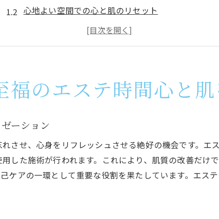
心地よい空間での心と肌のリセット
エステで得られる心身の調和とリフレッシュ
地元で人気のエステサロン訪問記
エステで体験する極上のリラックス方法
ストレス解消と肌ケアを同時に叶えるエステ
至福のエステ時間心と肌
エステで叶える理想の美肌月形町で味わう極上ケア
月形町のエステで実感する美肌効果
クゼーション
施術ごとの美肌アプローチとその効果
忘れさせ、心身をリフレッシュさせる絶好の機会です。エ
理想の肌を叶える最新エステ技術紹介
使用した施術が行われます。これにより、肌質の改善だけ
プロが教える美肌を保つためのエステ法
自己ケアの一環として重要な役割を果たしています。エス
エステで変わる肌質とそのメカニズム
月形町で体感する美肌ケアの新常識
エステ初心者必見月形町で安心して美を磨く方法