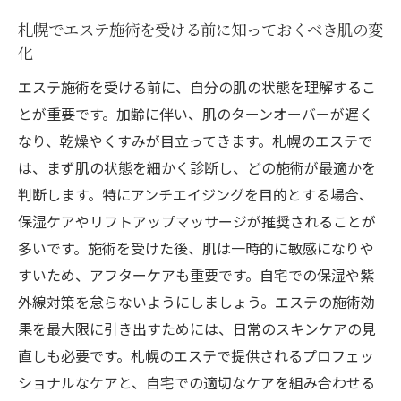
札幌でのエステ体験がもたらす若返りの秘
札幌でエステ施術を受ける前に知っておくべき肌の変
訣
化
アンチエイジング施術を受ける際の札幌で
エステ施術を受ける前に、自分の肌の状態を理解するこ
の注意点
とが重要です。加齢に伴い、肌のターンオーバーが遅く
札幌のエステサロンで体験する肌質改善のステ
なり、乾燥やくすみが目立ってきます。札幌のエステで
ップとその効果
は、まず肌の状態を細かく診断し、どの施術が最適かを
肌質改善を目指す札幌のエステでの重要な
判断します。特にアンチエイジングを目的とする場合、
ステップ
保湿ケアやリフトアップマッサージが推奨されることが
エステでの肌質向上：札幌での実績と成功
多いです。施術を受けた後、肌は一時的に敏感になりや
例
すいため、アフターケアも重要です。自宅での保湿や紫
札幌のエステで受けられる肌質改善のプロ
外線対策を怠らないようにしましょう。エステの施術効
セスとは
果を最大限に引き出すためには、日常のスキンケアの見
直しも必要です。札幌のエステで提供されるプロフェッ
肌質改善における札幌でのエステ施術の価
ショナルなケアと、自宅での適切なケアを組み合わせる
値