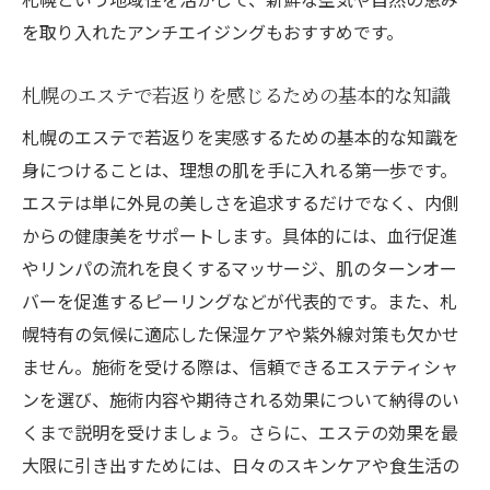
札幌でのエステ体験を成功させるカウンセ
を取り入れたアンチエイジングもおすすめです。
リングの重要性
札幌のエステサロンで受けるカウンセリン
札幌のエステで若返りを感じるための基本的な知識
グの効果とその内容
札幌のエステで若返りを実感するための基本的な知識を
若返りを実感できる札幌のエステサロン特集：
身につけることは、理想の肌を手に入れる第一歩です。
プロが教える選び方
エステは単に外見の美しさを追求するだけでなく、内側
札幌のエステサロンで若返りを体感するた
からの健康美をサポートします。具体的には、血行促進
めの選び方
やリンパの流れを良くするマッサージ、肌のターンオー
プロが薦める札幌でのエステサロンの特長
バーを促進するピーリングなどが代表的です。また、札
札幌で自分に合ったエステサロンを見つけ
幌特有の気候に適応した保湿ケアや紫外線対策も欠かせ
るヒント
ません。施術を受ける際は、信頼できるエステティシャ
ンを選び、施術内容や期待される効果について納得のい
エステサロン選びで札幌の若返りを実現す
くまで説明を受けましょう。さらに、エステの効果を最
るコツ
大限に引き出すためには、日々のスキンケアや食生活の
札幌でのエステサロン選びがもたらす若返