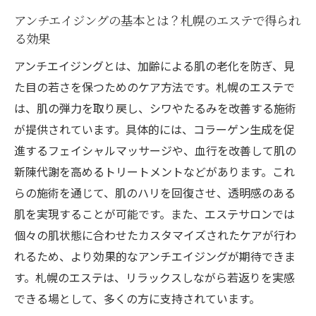
効果的なアンチエイジングを実現するため
アンチエイジングの基本とは？札幌のエステで得られ
の札幌での選択
る効果
札幌のエステで若返りを感じるための基本
アンチエイジングとは、加齢による肌の老化を防ぎ、見
的な知識
た目の若さを保つためのケア方法です。札幌のエステで
エステで若返りを実感！札幌でできるアンチエ
は、肌の弾力を取り戻し、シワやたるみを改善する施術
イジング施術の紹介
が提供されています。具体的には、コラーゲン生成を促
札幌で人気のアンチエイジング施術を徹底
進するフェイシャルマッサージや、血行を改善して肌の
解説
新陳代謝を高めるトリートメントなどがあります。これ
エステで体感する若返り効果：札幌での施
らの施術を通じて、肌のハリを回復させ、透明感のある
術事例
肌を実現することが可能です。また、エステサロンでは
個々の肌状態に合わせたカスタマイズされたケアが行わ
札幌のエステサロンで受けられる最新のア
れるため、より効果的なアンチエイジングが期待できま
ンチエイジング法
す。札幌のエステは、リラックスしながら若返りを実感
エステ施術で可能なアンチエイジングの技
できる場として、多くの方に支持されています。
術とその効果