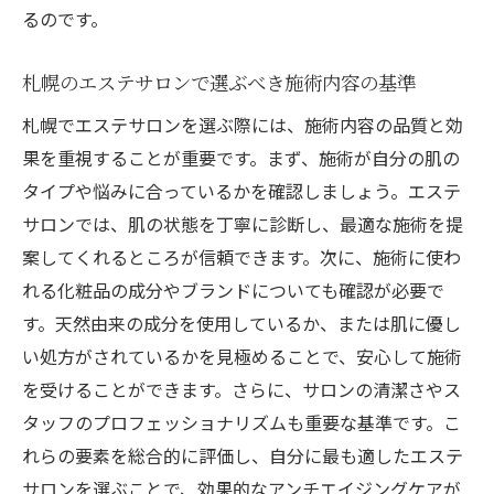
エステの力で取り戻す肌のハリ：札幌での
るのです。
成功例
札幌のエステサロンで選ぶべき施術内容の基準
札幌のエステサロンで体験する肌のハリを
取り戻す方法
札幌でエステサロンを選ぶ際には、施術内容の品質と効
札幌で注目のエステ施術：アンチエイジング効
果を重視することが重要です。まず、施術が自分の肌の
果を最大限に引き出す方法
タイプや悩みに合っているかを確認しましょう。エステ
サロンでは、肌の状態を丁寧に診断し、最適な施術を提
札幌で話題のエステ施術の選び方とその効
案してくれるところが信頼できます。次に、施術に使わ
果
れる化粧品の成分やブランドについても確認が必要で
アンチエイジング効果を引き出す札幌のエ
す。天然由来の成分を使用しているか、または肌に優し
ステ施術とは
い処方がされているかを見極めることで、安心して施術
札幌でのエステ施術がもたらすアンチエイ
を受けることができます。さらに、サロンの清潔さやス
ジングの秘訣
タッフのプロフェッショナリズムも重要な基準です。こ
効果的なアンチエイジングを実現する札幌
れらの要素を総合的に評価し、自分に最も適したエステ
のエステ選択
サロンを選ぶことで、効果的なアンチエイジングケアが