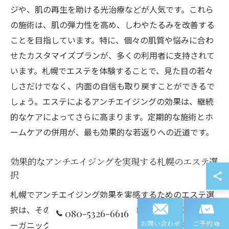
ジや、肌の再生を助ける光治療などが人気です。これら
の施術は、肌の弾力性を高め、しわやたるみを改善する
ことを目指しています。特に、個々の肌質や悩みに合わ
せたカスタマイズプランが、多くの利用者に支持されて
います。札幌でエステを体験することで、見た目の若々
しさだけでなく、内面の自信も取り戻すことができるで
しょう。エステによるアンチエイジングの効果は、継続
的なケアによってさらに高まります。定期的な施術とホ
ームケアの併用が、最も効果的な若返りへの近道です。
効果的なアンチエイジングを実現する札幌のエステ選
択
札幌でアンチエイジング効果を実感するためのエステ選
択は、その実績と口コミが重要です。多くのサロンがオ
080-5326-6616
ーガニック成分を使用した施術や、最新の機器を導入し
お問い合わせ
ご予約