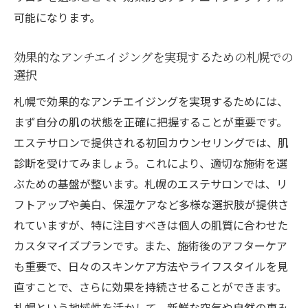
札幌で注目されるエステ施術の具体的な方
可能になります。
法
エステでのアンチエイジング効果を高める
効果的なアンチエイジングを実現するための札幌での
札幌での取り組み
選択
エステでのカウンセリングが重要！札幌で自分
札幌で効果的なアンチエイジングを実現するためには、
に合った施術を見つけるコツ
まず自分の肌の状態を正確に把握することが重要です。
札幌のエステでのカウンセリングがもたら
エステサロンで提供される初回カウンセリングでは、肌
す安心感
診断を受けてみましょう。これにより、適切な施術を選
ぶための基盤が整います。札幌のエステサロンでは、リ
自分に合ったアンチエイジング施術を札幌
フトアップや美白、保湿ケアなど多様な選択肢が提供さ
で見つける秘訣
れていますが、特に注目すべきは個人の肌質に合わせた
札幌のエステで大切なカウンセリングの進
カスタマイズプランです。また、施術後のアフターケア
め方
も重要で、日々のスキンケア方法やライフスタイルを見
エステのカウンセリングで札幌での施術を
直すことで、さらに効果を持続させることができます。
最大限に活用する
札幌という地域性を活かして、新鮮な空気や自然の恵み