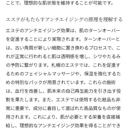
ことで、理想的な肌状態を維持することが可能です。
札幌でのエステが可能にする肌質改善の具
体的効果
エステがもたらすアンチエイジングの原理を理解する
エステサロンで得られる札幌の肌質改善の
エステのアンチエイジング効果は、肌のターンオーバー
成果
を促進することにより実現されます。ターンオーバーと
エステで肌のハリを取り戻す！札幌のおすすめ
は、古い角質が新しい細胞に置き換わるプロセスで、こ
サロンと施術内容
れが正常に行われると肌は透明感を増し、シワやたるみ
札幌で選ばれるエステサロン：肌のハリを
の予防に繋がります。札幌のエステでは、これを促進す
高める施術
るためのフェイシャルマッサージや、保湿を強化するた
札幌のエステ施術で体感する肌のハリとそ
めの特別なパックが用意されています。これらの施術
の効果
は、血行を改善し、肌本来の自己再生能力を引き出す役
エステで実現する肌のリフトアップ：札幌
割を果たします。また、エステでは使用する化粧品も非
でのおすすめ
常に重要で、成分に着目して選ばれた高品質なものが使
札幌でのエステ施術がもたらす肌のハリの
用されます。これにより、肌が必要とする栄養を直接補
改善
給し、理想的なアンチエイジング効果を得ることができ