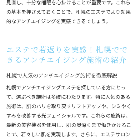
見直し、十分な睡眠を心掛けることが重要です。これら
りの効果
の基本を押さえておくことで、札幌のエステでより効果
札幌で若返りを体感するためのエステサロ
的なアンチエイジングを実感できるでしょう。
ンの選び方
エステで肌の輝きを取り戻す！札幌で人気の施
術とその効果
エステで若返りを実感！札幌でで
札幌で人気のエステ施術がもたらす肌の輝
きるアンチエイジング施術の紹介
き
エステ施術で肌の輝きを取り戻す札幌での
札幌で人気のアンチエイジング施術を徹底解説
実例
札幌でアンチエイジングエステを探している方にとっ
札幌でのエステが可能にする肌の輝きの変
て、選ぶべき施術は多岐にわたります。特に人気のある
化
施術は、肌のハリを取り戻すリフトアップや、シミやく
エステで実現する肌の輝き：札幌での施術
すみを改善する光フェイシャルです。これらの施術は、
内容
最新の美容機器を使用し、肌の奥深くまで働きかけるこ
とで、若々しい肌を実現します。さらに、エステサロン
札幌のエステサロンで体験する輝く肌の秘