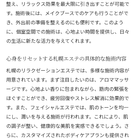
整え、リラックス効果を最大限に引き出すことが可能で
札幌のエステで得られる心と肌のリフレッシュ
す。施術後には、メイクブースでのケアも行うことがで
効果
き、外出前の準備を整えるのにも便利です。このよう
エステによる心のリフレッシュ方法
に、個室空間での施術は、心地よい時間を提供し、日々
美肌効果を高める札幌のエステ施術
の生活に新たな活力を与えてくれます。
エステ後のケアで美しさを持続させる方法
札幌エステでの心地よい時間の過ごし方
心身をリセットする札幌エステの具体的な施術内容
肌質改善に役立つエステのテクニック
札幌のリラクゼーションエステでは、多様な施術内容が
札幌のエステで体感する癒しの瞬間
用意されています。まず注目したいのは、アロママッサ
ージです。心地よい香りに包まれながら、筋肉の緊張を
個室空間が魅力札幌のエステで心身を解放する
ほぐすことができ、疲労回復やストレス解消に効果的で
プライバシーが守られる個室での施術の魅
す。また、フェイシャルエステでは、肌のトーンを均一
力
にし、潤いを与える施術が行われます。これにより、肌
札幌エステの個室空間がもたらす安心感
の調子が整い、健康的な美肌を実感できるでしょう。さ
心身を解放するためのエステ施術の選び方
らに、カスタマイズされたボディケアプランも提供され