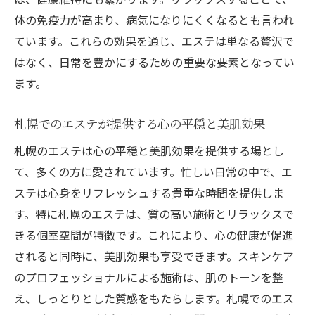
札幌のエステで期待できる施術後の変化
体の免疫力が高まり、病気になりにくくなるとも言われ
施術後のケアで効果を持続させる方法
ています。これらの効果を通じ、エステは単なる贅沢で
エステで日常からの解放札幌で体験する贅沢な
はなく、日常を豊かにするための重要な要素となってい
時間
ます。
日常のストレスを癒す贅沢なエステ体験
札幌でのエステが提供する心の平穏と美肌効果
札幌で提供されるエステの多様なコース
特別な日に楽しむエステの提案
札幌のエステは心の平穏と美肌効果を提供する場とし
て、多くの方に愛されています。忙しい日常の中で、エ
贅沢な時間を味わうためのエステ選びのコ
ステは心身をリフレッシュする貴重な時間を提供しま
ツ
す。特に札幌のエステは、質の高い施術とリラックスで
心身をリチャージするための札幌のエステ
きる個室空間が特徴です。これにより、心の健康が促進
札幌エステでの施術がもたらす心の解放
されると同時に、美肌効果も享受できます。スキンケア
札幌のエステが提供する癒しの効果心と体をリ
のプロフェッショナルによる施術は、肌のトーンを整
セット
え、しっとりとした質感をもたらします。札幌でのエス
エステが心に与えるリセット効果の真実