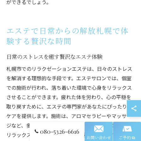
ができるでしょう。
エステで日常からの解放札幌で体
験する贅沢な時間
日常のストレスを癒す贅沢なエステ体験
札幌市でのリラクゼーションエステは、日々のストレス
を解消する理想的な手段です。エステサロンでは、個室
での施術が行われ、落ち着いた環境で心身をリラックス
させることができます。疲れた体を労わり、心の平穏を
取り戻すために、エステの専門家があなたにぴったりの
ケアを提供します。施術は、アロマセラピーやマッサー
ジなど、多様なオプションがあり、特にアロマの香りは
080-5326-6616
リラックス効果を高め、日常の喧騒を忘れさせてくれま
お問い合わせ
ご予約