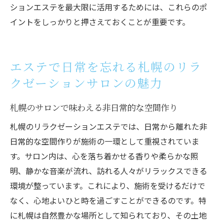
イム
ションエステを最大限に活用するためには、これらのポ
心身をリフレッシュするためのエステ活用
イントをしっかりと押さえておくことが重要です。
法
札幌のエステで自分を大切にする理由
エステで日常を忘れる札幌のリラ
リラクゼーションエステで得られる心の豊
かさ
クゼーションサロンの魅力
札幌のサロンで味わえる非日常的な空間作り
札幌のリラクゼーションエステでは、日常から離れた非
日常的な空間作りが施術の一環として重視されていま
す。サロン内は、心を落ち着かせる香りや柔らかな照
明、静かな音楽が流れ、訪れる人々がリラックスできる
環境が整っています。これにより、施術を受けるだけで
なく、心地よいひと時を過ごすことができるのです。特
に札幌は自然豊かな場所として知られており、その土地