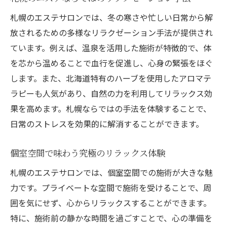
効果
札幌のエステサロンでは、冬の寒さや忙しい日常から解
リラクゼーションエステの選び方と注意点
放されるための多様なリラクゼーション手法が提供され
エステで日常を忘れる札幌のリラクゼーション
ています。例えば、温泉を活用した施術が特徴的で、体
サロンの魅力
を芯から温めることで血行を促進し、心身の緊張をほぐ
札幌のサロンで味わえる非日常的な空間作
します。また、北海道特有のハーブを使用したアロマテ
り
ラピーも人気があり、自然の力を利用してリラックス効
ストレス解消に最適なエステメニューの紹
果を高めます。札幌ならではの手法を体験することで、
介
日常のストレスを効果的に解消することができます。
札幌で心身のバランスを整える施術の秘密
個室空間で味わう究極のリラックス体験
エステにおけるプライバシー保護の重要性
札幌のエステサロンでは、個室空間での施術が大きな魅
個々のニーズに応じたオーダーメイド施術
力です。プライベートな空間で施術を受けることで、周
の提案
囲を気にせず、心からリラックスすることができます。
札幌のエステサロン選びで知っておきたい
特に、施術前の静かな時間を過ごすことで、心の準備を
ポイント