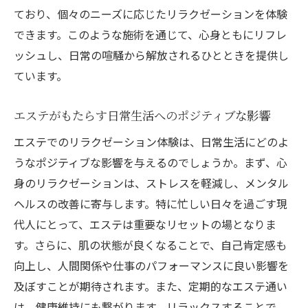
個室での時間がもたらす深いリラクゼーシ
ており、個々のニーズに応じたリラクゼーションを体験
ョン効果
できます。このような施術を通じて、心身ともにリフレ
札幌のエステで感じるプライベートな癒し
ッシュし、日常の喧騒から解放されるひとときを提供し
の空間
ています。
リラックスを最大限に引き出す個室内アメ
ニティ
エステがもたらす日常生活へのポジティブな影響
札幌エステを選ぶポイントエステ施術の流れを
エステでのリラクゼーション体験は、日常生活にどのよ
徹底解説
うなポジティブな影響を与えるのでしょうか。まず、心
初めてのエステ体験でも安心できる選び方
身のリラクゼーションは、ストレスを軽減し、メンタル
ヘルスの改善に寄与します。特に忙しい日々を過ごす現
札幌のエステサロンで受けられる施術の種
代人にとって、エステは重要なリセットの場となりま
類
す。さらに、肌の状態が良くなることで、自己肯定感も
カウンセリングから施術までの流れを詳し
向上し、人間関係や仕事のパフォーマンスに良い影響を
く解説
及ぼすことが期待されます。また、定期的なエステ通い
エステを選ぶ際に考慮したいポイント
は、健康維持にも繋がります。リラックスすることで、