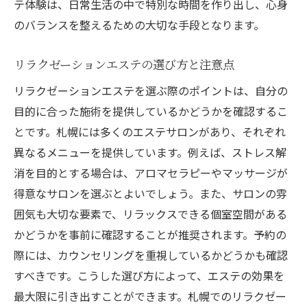
テ体験は、日常生活の中で特別な時間を作り出し、心身
札幌のエステで体感する体のリフレッシュ
のバランスを整えるための大切な手段となります。
心と体のバランスを整えるための施術
リラクゼーションエステの選び方と注意点
エステ後に感じる心地よい変化の理由
札幌でのエステが健康に与える好影響
リラクゼーションエステを選ぶ際のポイントは、自分の
目的に合った施術を提供しているかどうかを確認するこ
心身ともにリセットするためのエステ活用
とです。札幌には多くのエステサロンがあり、それぞれ
法
異なるメニューを提供しています。例えば、ストレス解
エステで自分を大切に札幌で楽しむリラクゼー
消を目的とする場合は、アロマセラピーやマッサージが
ションタイム
得意なサロンを選ぶとよいでしょう。また、サロンの雰
忙しい日常にリラクゼーションを取り入れ
囲気も大切な要素で、リラックスできる個室空間がある
る方法
かどうかを事前に確認することが推奨されます。予約の
自分を大切にするためのエステ選びのポイ
際には、カウンセリングを重視しているかどうかも確認
ント
すべきです。こうした選び方によって、エステの効果を
札幌のエステで楽しむ贅沢なリラックスタ
最大限に引き出すことができます。札幌でのリラクゼー