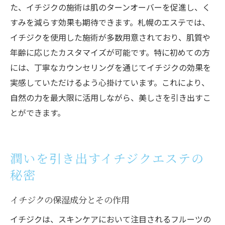
た、イチジクの施術は肌のターンオーバーを促進し、く
すみを減らす効果も期待できます。札幌のエステでは、
イチジクを使用した施術が多数用意されており、肌質や
年齢に応じたカスタマイズが可能です。特に初めての方
には、丁寧なカウンセリングを通じてイチジクの効果を
実感していただけるよう心掛けています。これにより、
自然の力を最大限に活用しながら、美しさを引き出すこ
とができます。
潤いを引き出すイチジクエステの
秘密
イチジクの保湿成分とその作用
イチジクは、スキンケアにおいて注目されるフルーツの