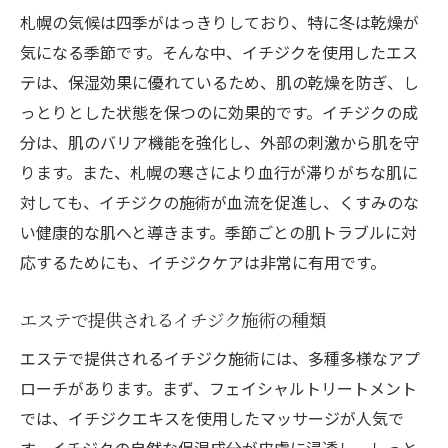
札幌の気候は四季がはっきりしており、特に冬は乾燥が
気になる季節です。そんな中、イチジクを使用したエス
テは、保湿効果に優れているため、肌の乾燥を防ぎ、し
っとりとした状態を保つのに効果的です。イチジクの成
分は、肌のバリア機能を強化し、外部の刺激から肌を守
ります。また、札幌の寒さにより血行が滞りがちな肌に
対しても、イチジクの施術が血流を促進し、くすみのな
い健康的な肌へと導きます。季節ごとの肌トラブルに対
応するためにも、イチジクケアは非常に有用です。
エステで提供されるイチジク施術の種類
エステで提供されるイチジク施術には、多種多様なアプ
ローチがあります。まず、フェイシャルトリートメント
では、イチジクエキスを使用したマッサージが人気で