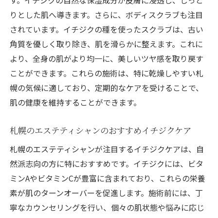
す。イチジクの自然な保湿成分が皮膚に浸透し、しっと
りとした肌へ導きます。さらに、ボディスクラブも注目
されています。イチジクの種を使ったスクラブは、古い
角質を優しく取り除き、肌を滑らかに整えます。これに
より、全身の肌がより均一に、美しいツヤ感を取り戻す
ことができます。これらの施術は、特に乾燥しやすい札
幌の気候に適しており、定期的なケアを受けることで、
肌の健康を維持することができます。
札幌のエステティシャンのおすすめイチジクケア
札幌のエステティシャンが注目するイチジクケアは、自
然派志向の方に特におすすめです。イチジクには、ビタ
ミンAやビタミンCが豊富に含まれており、これらの栄養
素が肌のターンオーバーを促進します。施術前には、丁
寧なカウンセリングを行い、個々の肌状態や悩みに応じ