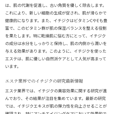
イチジクエステ成功の秘訣
は、肌の代謝を促進し、古い角質を優しく除去します。
イチジクによる肌トラブル改善事例
これにより、新しい細胞の生成が促され、肌が滑らかで
初めてでも安心イチジクエステの流れ
健康的になります。また、イチジクはビタミンCやEも豊
富で、このビタミン群が肌の保湿バランスを整える役割
初めての方におすすめのイチジク施術
を果たします。特に乾燥肌に悩む方にとって、イチジク
エステでのカウンセリングとイチジク選び
の成分は水分をしっかりと保持し、肌の内側から潤いを
イチジクエステの施術の流れと時間
与える効果があります。このように、イチジクを使った
初心者でも安心のサポート体制
エステは、肌に優しい自然派ケアとして人気が高まって
イチジクエステ体験後のホームケア方法
います。
エステ後の効果を高めるイチジクの使い方
エステでのイチジク活用法とその効果
エステ業界でのイチジクの研究最新情報
エステでのイチジクエキスの使い方
エステ業界では、イチジクの美容効果に関する研究が進
イチジクを活用したフェイシャルケアメニ
んでおり、その結果が注目を集めています。最新の研究
ュー
では、イチジクエキスが肌の弾力性を向上させることが
確認され、特にアンチエイジングケアにおいて効果的で
ボディケアでのイチジクの効果