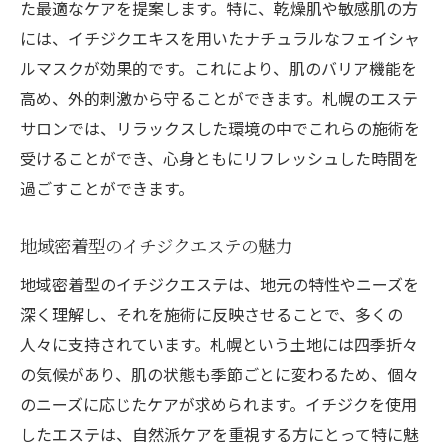
た最適なケアを提案します。特に、乾燥肌や敏感肌の方
には、イチジクエキスを用いたナチュラルなフェイシャ
ルマスクが効果的です。これにより、肌のバリア機能を
高め、外的刺激から守ることができます。札幌のエステ
サロンでは、リラックスした環境の中でこれらの施術を
受けることができ、心身ともにリフレッシュした時間を
過ごすことができます。
地域密着型のイチジクエステの魅力
地域密着型のイチジクエステは、地元の特性やニーズを
深く理解し、それを施術に反映させることで、多くの
人々に支持されています。札幌という土地には四季折々
の気候があり、肌の状態も季節ごとに変わるため、個々
のニーズに応じたケアが求められます。イチジクを使用
したエステは、自然派ケアを重視する方にとって特に魅