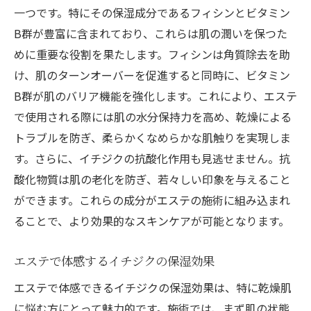
一つです。特にその保湿成分であるフィシンとビタミン
B群が豊富に含まれており、これらは肌の潤いを保つた
めに重要な役割を果たします。フィシンは角質除去を助
け、肌のターンオーバーを促進すると同時に、ビタミン
B群が肌のバリア機能を強化します。これにより、エステ
で使用される際には肌の水分保持力を高め、乾燥による
トラブルを防ぎ、柔らかくなめらかな肌触りを実現しま
す。さらに、イチジクの抗酸化作用も見逃せません。抗
酸化物質は肌の老化を防ぎ、若々しい印象を与えること
ができます。これらの成分がエステの施術に組み込まれ
ることで、より効果的なスキンケアが可能となります。
エステで体感するイチジクの保湿効果
エステで体感できるイチジクの保湿効果は、特に乾燥肌
に悩む方にとって魅力的です。施術では、まず肌の状態