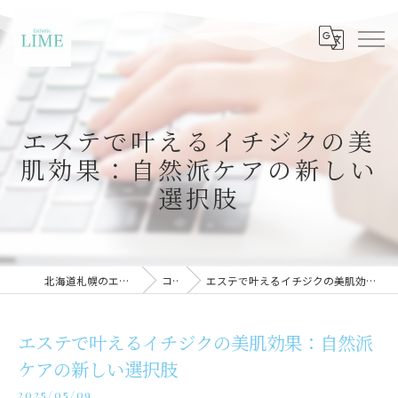
エステで叶えるイチジクの美
肌効果：自然派ケアの新しい
選択肢
北海道札幌のエステならLIME札幌
コラム
エステで叶えるイチジクの美肌効果：自然派ケアの新しい選択肢
エステで叶えるイチジクの美肌効果：自然派
ケアの新しい選択肢
2025/05/09