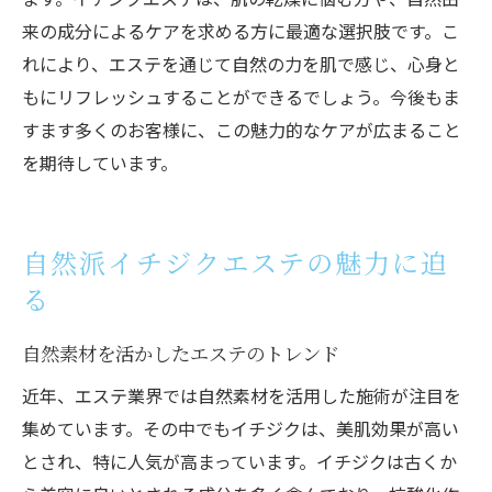
来の成分によるケアを求める方に最適な選択肢です。こ
れにより、エステを通じて自然の力を肌で感じ、心身と
もにリフレッシュすることができるでしょう。今後もま
すます多くのお客様に、この魅力的なケアが広まること
を期待しています。
自然派イチジクエステの魅力に迫
る
自然素材を活かしたエステのトレンド
近年、エステ業界では自然素材を活用した施術が注目を
集めています。その中でもイチジクは、美肌効果が高い
とされ、特に人気が高まっています。イチジクは古くか