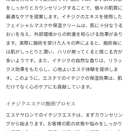
をしっかりとカウンセリングすることで、個々の肌質に
最適なケアを提案します。イチジクのエキスを使用した
フェイシャルマスクや保湿クリームは、肌に十分なうる
おいを与え、外部環境からの刺激を和らげる効果があり
ます。実際に施術を受けた人々の声によると、施術後に
は肌がしっとりと潤い、ハリが戻ってくると感じる方が
多いようです。また、イチジクの自然な香りは、リラッ
クス効果をもたらし、心地よいエステ体験を提供しま
す。このように、エステでのイチジクの保湿効果は、肌
だけでなく心のケアにも貢献しています。
イチジクエステの施術プロセス
エステサロンでのイチジクエステは、まずカウンセリン
グから始まります。お客様の肌の状態や悩みをしっかり