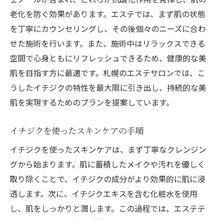
老化を防ぐ効果があります。エステでは、まず肌の状態
を丁寧にカウンセリングし、その後個々のニーズに合わ
せた施術を行います。また、施術中はリラックスできる
空間で心身ともにリフレッシュできるため、健康的な美
肌を目指す方に最適です。札幌のエステサロンでは、こ
うしたイチジクの特性を最大限に引き出し、持続的な美
肌を実現するためのプランを提案しています。
イチジクを使ったスキンケアの手順
イチジクを使ったスキンケアは、まず丁寧なクレンジン
グから始まります。肌に蓄積したメイクや汚れを優しく
取り除くことで、イチジクの成分がより効果的に肌に浸
透します。次に、イチジクエキスを含む化粧水を使用
し、肌をしっかりと潤します。この過程では、エステテ