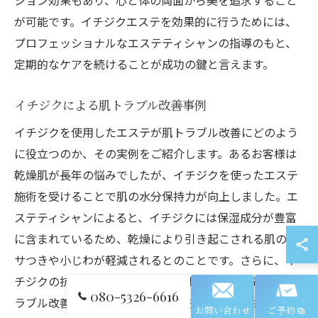
ション効果もあり、心と体の両面から美を追求すること
が可能です。イチジクエステを効果的に行うためには、
プロフェッショナルなエステティシャンの指導のもと、
定期的なケアを続けることが成功の鍵と言えます。
イチジクによる肌トラブル改善事例
イチジクを使用したエステが肌トラブル改善にどのよう
に役立つのか、その実例をご紹介します。あるお客様は
乾燥肌が長年の悩みでしたが、イチジクを使ったエステ
施術を受けることで肌の水分保持力が向上しました。エ
ステティシャンによると、イチジクには保湿成分が豊富
に含まれているため、乾燥により引き起こされる肌のカ
サつきや小じわが軽減されるとのことです。さらに、イ
チジクの抗酸化作用が肌のターンオーバーを促進し、ト
080-5326-6616
ラブル改善に寄与します。実際に施術を受けたお客様か
お問い合わせ
ご予約