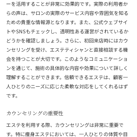
ーを活用することが非常に効果的です。実際の利用者か
継続的なケアの重要性
らの声は、サロンの実際のサービス内容や雰囲気を知る
効果を最大限に引き出すエステ札幌市中央区で
ための貴重な情報源となります。また、公式ウェブサイ
知っておきたいこと
トやSNSもチェックし、透明性ある運営がされているか
エステ効果を高める日常習慣
どうかを確認しましょう。さらに、初回来店時にはカウ
正しい食生活の重要性
ンセリングを受け、エステティシャンと直接相談する機
運動とエステの相乗効果
会を持つことが大切です。このようなコミュニケーショ
水分補給とデトックス効果
ンを通じて、施術の具体的な内容や効果について詳しく
ストレス管理とリラクゼーション
理解することができます。信頼できるエステは、顧客一
人ひとりのニーズに応じた柔軟な対応をしてくれるはず
エステ効果の持続方法
です。
札幌市中央区で人気のエステ最新技術で理想の
ボディへ
カウンセリングの重要性
最新技術を用いた施術事例
エステを利用する際、カウンセリングは非常に重要で
革新的なエステマシンの紹介
す。特に痩身エステにおいては、一人ひとりの体質や目