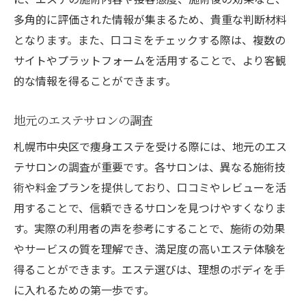
エステティシャンとの相性チェック
多角的に評価された情報が集まるため、貴重な判断材料
となります。また、口コミをチェックする際は、複数の
長期的な視点での選択
サイトやプラットフォームを活用することで、より客観
契約前に知っておきたいこと
的な情報を得ることができます。
隠れた名店の見つけ方
エステ選びで失敗しないコツ
地元のエステサロンの調査
エステで変わる札幌市中央区から始める美ボデ
札幌市中央区で痩身エステを受ける際には、地元のエス
ィへの道
テサロンの調査が重要です。各サロンは、異なる施術技
美ボディを手に入れる第一歩
術や料金プランを提供しており、口コミやレビューを活
エステから始まる健康生活
用することで、信頼できるサロンを見つけやすくなりま
持続可能な美へのアプローチ
す。実際の利用者の声を参考にすることで、施術の効果
心身のバランスを整える方法
やサービスの質を理解でき、満足度の高いエステ体験を
得ることができます。エステ選びは、理想のボディを手
エステをライフスタイルに取り入れる
に入れるための第一歩です。
自己変革のチャンスを活かす