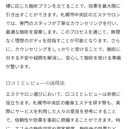
高度な技術を持つエステティシャン
標に応じた施術プランを立てることで、効果を最大限に
新技術の効果と利点
引き出すことができます。札幌市中央区のエステサロン
技術革新によるエステの進化
では、専門のスタッフが丁寧なカウンセリングを行い、
効果を実感できる最新技術
最適な施術を提案します。このプロセスを通じて、無理
エステの魅力札幌市中央区で体験する特別なケ
なく理想のボディを目指すことが可能となります。さら
ア
に、カウンセリングをしっかりと受けることで、施術に
対する不安や疑問を解消し、安心して施術を受ける準備
エステで得られるリラクゼーション
が整います。
特別なケアの価値
心地よい施術環境
口コミとレビューの活用法
エステの癒し効果
エステサロン選びにおいて、口コミとレビューは非常に
自己投資としてのエステ
役立ちます。札幌市中央区の痩身エステを探す際も、実
特別な時間を過ごす方法
際にサービスを利用した人々の意見を参考にすること
札幌市中央区でのエステ選び成功の秘訣とは？
で、信頼性や効果を事前に把握することができます。特
成功するエステ選びのポイント
に、エステの施術内容や接客態度、施術後の効果など、