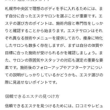
初めてのエステ体験の流れ
札幌市中央区で理想のボディを手に入れるためには、ま
施術前の準備と注意点
ず自分に合ったエステサロンを選ぶことが重要です。エ
エステ施術中のプロセス
ステの選び方のポイントは、施術内容と専門性をしっか
りと確認することから始まります。エステサロンはそれ
施術後のアフターケア
ぞれ異なる技術やメニューを提供しており、痩身に特化
リラックスできる施術環境
したサロンも数多く存在しますが、まずは自分の体質や
エステ後の効果持続法
目標に合った施術が受けられるかを確認しましょう。ま
札幌市中央区のエステで理想の体型を目指すオ
た、サロンの雰囲気やスタッフの対応も選定の重要な要
ーダーメイドケア
素です。施術後のフォローアップやアフターケアについ
オーダーメイドケアの魅力
ての説明がしっかりしているかどうかも、エステ選びの
個々のニーズに応じた施術
際に見逃せないポイントです。
エステティシャンとの信頼関係
信頼できるエステの見つけ方
カスタマイズプランの立て方
効果的なボディメイク
信頼できるエステを見つけるためには、口コミやレビュ