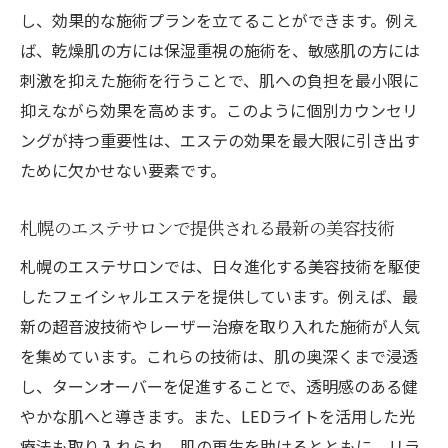
イント
し、効果的な施術プランを立てることができます。例え
札幌でのエステカウンセリング体験談
ば、乾燥肌の方には保湿重視の施術を、敏感肌の方には
エステ前後のケアで効果を最大化
刺激を抑えた施術を行うことで、肌への負担を最小限に
札幌で心地よい時間を過ごすフェイシャルエス
抑えながら効果を高めます。このように個別カウンセリ
テの選び方
ングが持つ重要性は、エステの効果を最大限に引き出す
ために欠かせない要素です。
エステサロン選びで重視すべきポイント
札幌の評判の良いエステサロンを見つける
札幌のエステサロンで提供される最新の美容技術
方法
札幌のエステサロンでは、日々進化する美容技術を駆使
初めてのエステ体験での注意点
したフェイシャルエステを提供しています。例えば、最
サービス内容から選ぶ札幌のエステ
新の超音波技術やレーザー治療を取り入れた施術が人気
価格帯から見た札幌のエステ選び
を集めています。これらの技術は、肌の奥深くまで浸透
口コミを参考にしたエステサロンの選び方
し、ターンオーバーを促進することで、透明感のある健
エステでの心と肌のリフレッシュ方法を詳しく
やかな肌へと導きます。また、LEDライトを活用した光
解説
療法も取り入れられ、肌の再生を助けるとともに、リラ