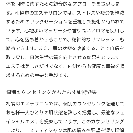
体を同時に癒すための総合的なアプローチを提供しま
寒冷地特有の肌トラブルへの対応策
す。札幌市のエステサロンでは、ストレスや疲労を軽減
保湿重視のフェイシャルエステ施術内容
するためのリラクゼーションを重視した施術が行われて
冬の札幌で受けたい特別なエステケア
います。心地よいマッサージや香り高いアロマを使用し
札幌のエステで使用する保湿成分の特徴
て、心を落ち着かせることで、精神的なリフレッシュも
寒さによる肌の乾燥を防ぐエステの役割
期待できます。また、肌の状態を改善することで自信を
取り戻し、日常生活の質を向上させる効果もあります。
札幌で得られる温かいエステ体験
エステは美しさだけでなく、内側からも健康と幸福を追
エステティシャンによる丁寧なカウンセリング
求するための重要な手段です。
で肌状態を改善
肌状態を見極めるプロのカウンセリングと
個別カウンセリングがもたらす施術効果
は
札幌のエステサロンでは、個別カウンセリングを通じて
札幌のエステで受ける個別対応の魅力
お客様一人ひとりの肌状態を詳しく把握し、最適なフェ
カウンセリングがもたらす肌改善の効果
イシャルエステを提案しています。このカウンセリング
エステティシャンが教えるホームケアのポ
により、エステティシャンは肌の悩みや要望を深く理解