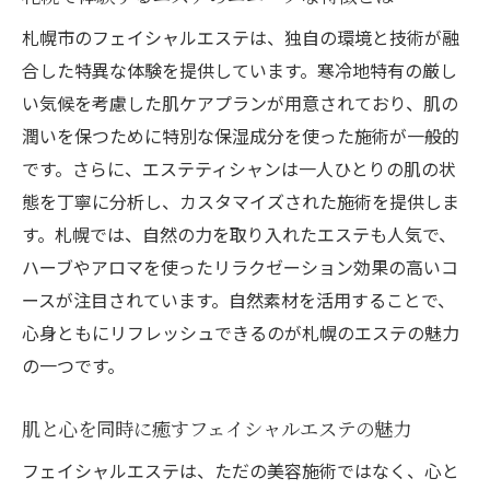
札幌のエステが提供する季節に応じたケア
札幌市のフェイシャルエステは、独自の環境と技術が融
エステで得られるリラックス効果と札幌でのお
合した特異な体験を提供しています。寒冷地特有の厳し
すすめ施術
い気候を考慮した肌ケアプランが用意されており、肌の
札幌で体験するべきリラックス重視のエス
潤いを保つために特別な保湿成分を使った施術が一般的
テメニュー
です。さらに、エステティシャンは一人ひとりの肌の状
エステで心身のストレスを解消する方法
態を丁寧に分析し、カスタマイズされた施術を提供しま
フェイシャルエステで得られるリフレッシ
す。札幌では、自然の力を取り入れたエステも人気で、
ュ効果
ハーブやアロマを使ったリラクゼーション効果の高いコ
ースが注目されています。自然素材を活用することで、
札幌のエステで人気のリラクゼーション施
心身ともにリフレッシュできるのが札幌のエステの魅力
術
の一つです。
エステがもたらす睡眠改善の効果とは
札幌で体験する特別なリラクゼーション空
肌と心を同時に癒すフェイシャルエステの魅力
間
フェイシャルエステは、ただの美容施術ではなく、心と
札幌の寒さを癒すフェイシャルエステの秘密