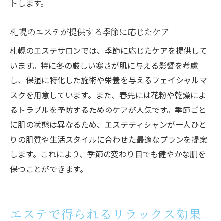
トします。
札幌のエステサロンが提供する安心の理由
リピーターが多いエステサロンの秘密
札幌のエステが提供する季節に応じたケア
エステ体験で心も肌も癒される札幌のおすすめ
札幌のエステサロンでは、季節に応じたケアを提供して
スポット
います。特に冬の厳しい寒さが肌に与える影響を考慮
札幌で訪れるべきエステスポットの紹介
し、保湿に特化した施術や栄養を与えるフェイシャルマ
エステ体験と合わせて楽しむ札幌の観光名
スクを用意しています。また、春先には花粉や乾燥によ
所
るトラブルを予防するためのケアが人気です。季節ごと
札幌のエステで心と肌を癒す理由
に肌の状態は異なるため、エステティシャンが一人ひと
口コミで評判の札幌のエステサロン
りの肌質や生活スタイルに合わせた最適なプランを提案
札幌のエステサロンでの特別な体験談
します。これにより、季節の変わり目でも健やかな肌を
季節ごとに楽しむ札幌のエステ体験
保つことができます。
エステで得られるリラックス効果