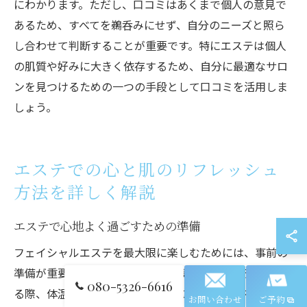
にわかります。ただし、口コミはあくまで個人の意見で
あるため、すべてを鵜呑みにせず、自分のニーズと照ら
し合わせて判断することが重要です。特にエステは個人
の肌質や好みに大きく依存するため、自分に最適なサロ
ンを見つけるための一つの手段として口コミを活用しま
しょう。
エステでの心と肌のリフレッシュ
方法を詳しく解説
エステで心地よく過ごすための準備
フェイシャルエステを最大限に楽しむためには、事前の
準備が重要です。札幌の寒冷な気候の中でエステを受け
080-5326-6616
る際、体温をしっかりと保つために温かい服装を心がけ
お問い合わせ
ご予約