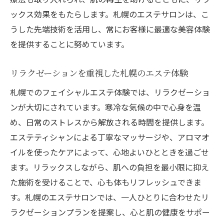
エステで心地よく過ごすための準備
ックス効果をもたらします。札幌のエステサロンは、こ
フェイシャルエステの流れとその効果
うした先端技術を活用し、常にお客様に最適な美容体験
を提供することに努めています。
エステ後のケアで肌状態を維持するコツ
札幌のエステならではの特別なサービス
リラクゼーションを重視した札幌のエステ体験
心と肌に優しいエステの取り組み
札幌でのフェイシャルエステ体験では、リラクゼーショ
エステで体感する五感のリラックス法
ンが大切にされています。寒冷な気候の中で心身を温
札幌市内で安心して通えるフェイシャルエステ
め、日常のストレスから解放される時間を提供します。
サロンの特徴
エステティシャンによる丁寧なマッサージや、アロマオ
プライベート空間を重視する札幌のエステ
イルを使ったケアによって、心地よいひとときを過ごせ
サロン
ます。リラックスしながら、肌への負担を最小限に抑え
衛生管理が行き届いた安心のエステ施設
た施術を受けることで、心も体もリフレッシュできま
札幌で高評価のエステサロンの見つけ方
す。札幌のエステサロンでは、一人ひとりに合わせたリ
各種認定を受けた信頼できるエステサロン
ラクゼーションプランを提案し、心と肌の健康をサポー