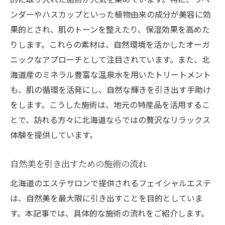
初めてでも安心できるサロン選び
ンダーやハスカップといった植物由来の成分が美容に効
施術後のフォローアップが重要な理由
果的とされ、肌のトーンを整えたり、保湿効果を高めた
エステで引き出す肌本来の美しさとその秘訣
りします。これらの素材は、自然環境を活かしたオーガ
エステで取り戻す肌の透明感
ニックなアプローチとして注目されています。また、北
施術を通じて感じる自己変化
海道産のミネラル豊富な温泉水を用いたトリートメント
フェイシャルエステで自信を持つ
も、肌の循環を活発にし、自然な輝きを引き出す手助け
をします。こうした施術は、地元の特産品を活用するこ
肌の再生機能を高める施術
とで、訪れる方々に北海道ならではの贅沢なリラックス
エステがもたらす精神的なリフレッシュ
体験を提供しています。
美しさを維持するための習慣
自然美を引き出すための施術の流れ
北海道のエステサロンで提供されるフェイシャルエステ
は、自然美を最大限に引き出すことを目的としていま
す。本記事では、具体的な施術の流れをご紹介します。