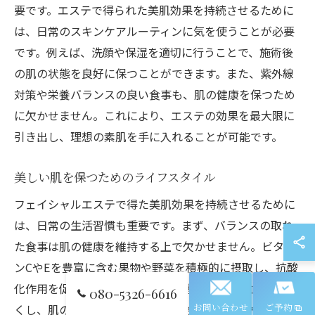
要です。エステで得られた美肌効果を持続させるために
は、日常のスキンケアルーティンに気を使うことが必要
です。例えば、洗顔や保湿を適切に行うことで、施術後
の肌の状態を良好に保つことができます。また、紫外線
対策や栄養バランスの良い食事も、肌の健康を保つため
に欠かせません。これにより、エステの効果を最大限に
引き出し、理想の素肌を手に入れることが可能です。
美しい肌を保つためのライフスタイル
フェイシャルエステで得た美肌効果を持続させるために
は、日常の生活習慣も重要です。まず、バランスの取れ
た食事は肌の健康を維持する上で欠かせません。ビタミ
ンCやEを豊富に含む果物や野菜を積極的に摂取し、抗酸
化作用を促進しましょう。また、適度な運動は血行を良
080-5326-6616
くし、肌の新陳代謝を高めます。さらに、十分な睡眠も
お問い合わせ
ご予約