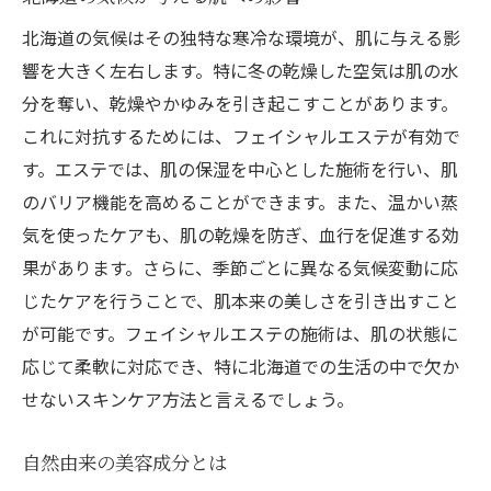
施術メニューの多様性と選び方
北海道の気候はその独特な寒冷な環境が、肌に与える影
響を大きく左右します。特に冬の乾燥した空気は肌の水
エステのプロが教えるケアのコツ
分を奪い、乾燥やかゆみを引き起こすことがあります。
札幌エステで得られるリラクゼーション効
これに対抗するためには、フェイシャルエステが有効で
果
す。エステでは、肌の保湿を中心とした施術を行い、肌
地元民に愛されるサロンの選び方
のバリア機能を高めることができます。また、温かい蒸
肌の悩みに応じたエステ選びのポイント
気を使ったケアも、肌の乾燥を防ぎ、血行を促進する効
肌タイプ別の施術メニュー
果があります。さらに、季節ごとに異なる気候変動に応
問題別に選ぶおすすめ施術
じたケアを行うことで、肌本来の美しさを引き出すこと
カウンセリングで明確にするべきポイント
が可能です。フェイシャルエステの施術は、肌の状態に
応じて柔軟に対応でき、特に北海道での生活の中で欠か
初回訪問時に確認すべきこと
せないスキンケア方法と言えるでしょう。
効果を実感するための施術頻度
安全性を確認するためのチェックリスト
自然由来の美容成分とは
北海道でのエステ体験をより充実させる方法