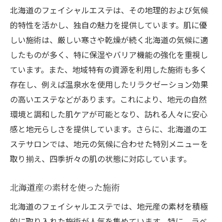
札幌のエステで実感する素肌の美しさ
北海道のフェイシャルエステは、その地理的および気候
的特性を活かし、独自の魅力を提供しています。肌に優
札幌エステで得られる美肌効果
しい施術は、厳しい寒さや乾燥が続く北海道の気候に適
施術後の自宅ケアの重要性
したものが多く、特に保湿やバリア機能の強化を重視し
美しい肌を保つためのライフスタイル
ています。また、地域特有の資源を利用した施術も多く
フェイシャルエステでの肌の変化事例
存在し、例えば温泉水を使用したリラクゼーション効果
季節ごとの肌コンディション対策
の高いエステなどがあります。これにより、地元の自然
エステを定期的に利用するメリット
環境と調和した肌ケアが可能となり、訪れる人々に安心
初めてのエステでも安心！丁寧なカウンセリン
感と地元らしさを提供しています。さらに、北海道のエ
グとは
ステサロンでは、地元の気候に合わせた特別メニューを
カウンセリングで確認すべき質問
取り揃え、四季折々の肌の状態に対応しています。
施術前の不安を和らげる方法
北海道産の素材を使った施術
感想を共有する意味とその価値
北海道のフェイシャルエステでは、地元産の素材を積極
エステティシャンとの信頼関係構築
的に取り入れた施術が人気を集めています。特に、ラベ