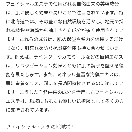
フェイシャルエステで使用される自然由来の美容成分
施術前後のセルフケア方法
は、肌に優しく効果が高いことで注目されています。特
エステの効果を持続させる秘訣
に北海道では、その豊かな自然環境を活かし、地元で採
施術中にリラックスするためのヒント
れる植物や海藻から抽出された成分が多く使用されてい
トリートメント後の過ごし方
ます。これらの成分は、肌の保湿や弾力を保持するだけ
エステと併用するおすすめ美容法
でなく、肌荒れを防ぐ抗炎症作用も持ち合わせていま
す。例えば、ラベンダーやカモミールなどの植物エキス
北海道滞在中に試したいスパプラン
は、リラクゼーション効果とともに肌の調子を整える役
フェイシャルエステがもたらす肌への効果とは
割を果たします。また、ミネラル豊富な海藻エキスは、
施術後に期待できる即効性
肌に栄養を与え、潤いを長時間持続させるのに適してい
長期的な肌改善の可能性
ます。こうした自然由来の成分を活用したフェイシャル
肌のターンオーバーを促進する理由
エステは、環境にも肌にも優しい選択肢として多くの方
くすみやたるみに対する効果
に支持されています。
エステでの新陳代謝の活性化
フェイシャルエステの地域特性
施術後の肌状態の変化を知る